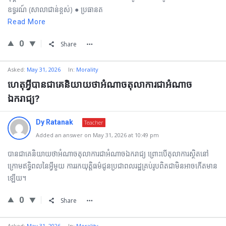
ឧទ្ធរណ៍ (សាលាជាន់ខ្ពស់) ● ប្រធានត
Read More
0
Share
Asked:
May 31, 2026
In:
Morality
ហេតុអ្វីបានជាគេនិយាយថាអំណាចតុលាការជាអំណាច
ឯករាជ្យ?
Dy Ratanak
Teacher
Added an answer on May 31, 2026 at 10:49 pm
បានជាគេនិយាយថាអំណាចតុលាការជាអំណាចឯករាជ្យ ព្រោះបើតុលាការស្ថិតនៅ
ក្រោមឥទ្ធិពលនៃអ្វីមួយ ការរកយុត្តិធម៌ជូនប្រជាពលរដ្ឋគ្រប់រូបពិតជាមិនអាចកើតមាន
ឡើយ។
0
Share
Asked:
May 31, 2026
In:
Morality