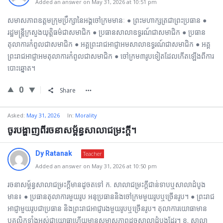
Added an answer on May 31, 2026 at 10:51 pm
សមាសភាពឧត្ដមក្រុមប្រឹក្សានៃអង្គចៅក្រមមានៈ ● ព្រះមហាក្សត្រជាព្រះប្រធាន ●
រដ្ឋមន្រ្តីក្រសួងយុត្តិធម៌ជាសមាជិក ● ប្រធានសាលាឧទ្ធរណ៍ជាសមាជិក ● ប្រធាន
តុលាការកំពូលជាសមាជិក ● អគ្គព្រះរាជអាជ្ញាអមសាលាឧទ្ធរណ៍ជាសមាជិក ● អគ្គ
ព្រះរាជអាជ្ញាអមតុលាការកំពូលជាសមាជិក ● ចៅក្រម៣រូបទៀតដែលកើតឡើងពីការ
បោះឆ្នោត។
0
Share
Asked:
May 31, 2026
In:
Morality
ចូរបង្ហាញពីរចនាសម្ព័ន្ធសាលាជម្រះក្ដី។
Dy Ratanak
Teacher
Added an answer on May 31, 2026 at 10:50 pm
រចនាសម្ព័ន្ធសាលាជម្រះក្ដីមានដូចតទៅ ក. សាលាជម្រះក្ដីជាន់ទាបឬសាលាដំបូង
មាន៖ ● ប្រធានតុលាការមួយរូប អនុប្រធាននិងចៅក្រមមួយរូបឬច្រើនរូប។ ● ព្រះរាជ
អាជ្ញាមួយរូបជាប្រធាន និងព្រះរាជអាជ្ញារងមួយរូបឬច្រើនរូប។ តុលាការយោធាមាន
បុគ្គលិកទាំងអស់ជាយោធាហើយមានសមាសភាពដូចសាលាដំបូងដែរ។ ខ. សាលា