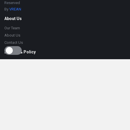
Reserved
By
VREAN
About Us
Our Team
About Us
Contact Us
Privacy & Policy
Terms of Use
Privacy Policy
Cookie Policy
Help
Knowledge Base
Support
Follow