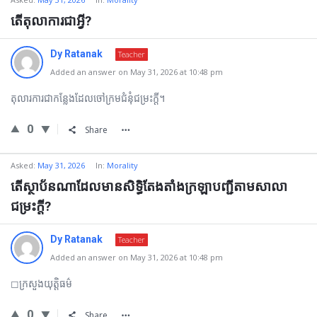
តើតុលាការជាអ្វី?
Dy Ratanak
Teacher
Added an answer on May 31, 2026 at 10:48 pm
តុលារការជាកន្លែងដែលចៅក្រមជំនុំជម្រះក្ដី។
0
Share
Asked:
May 31, 2026
In:
Morality
តើស្ថាប័នណាដែលមានសិទ្ធិតែងតាំងក្រឡាបញ្ជីតាមសាលា
ជម្រះក្ដី?
Dy Ratanak
Teacher
Added an answer on May 31, 2026 at 10:48 pm
◻ក្រសួងយុត្តិធម៌
0
Share