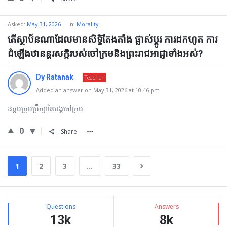
Asked:
May 31, 2026
In:
Morality
តើស្ថាប័នណាដែលមានសិទ្ធិតែងតាំង ផ្លាស់ប្ដូរ ការដកហូត ការ
ដំឡើងឋានន្តរសកិ្ករបស់ចៅក្រមនិងព្រះរាជអាជ្ញាទាំងអស់?
Dy Ratanak
Teacher
Added an answer on May 31, 2026 at 10:46 pm
ឧត្ដមក្រុមប្រឹក្សានៃអង្គចៅក្រម
0
Share
1
2
3
…
33
Sidebar
Stats
Questions
Answers
13k
8k