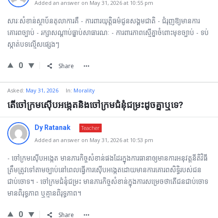
Added an answer on May 31, 2026 at 10:55 pm
សារៈសំខាន់ស្ថាប័នតុលាការគឺ - ការពារយុត្តិធម៌ជូនសង្គមជាតិ - ជំរុញឱ្យមានការ
គោរពច្បាប់ - រក្សាសណ្ដាប់ធ្នាប់សាធារណៈ - ការពារភាពស្មើគ្នាចំពោះមុខច្បាប់ - ទប់
ស្កាត់បទល្មើសផ្សេងៗ
0
Share
Asked:
May 31, 2026
In:
Morality
តើចៅក្រមស៊ើបអង្កេតនិងចៅក្រមជំនុំជម្រះដូចគ្នាឬទេ?
Dy Ratanak
Teacher
Added an answer on May 31, 2026 at 10:53 pm
- ចៅក្រមស៊ើបអង្កេត មានភារកិច្ចសំខាន់ផងដែរក្នុងការធានាឲ្យមានការអនុវត្តនីតិវិធី
ត្រឹមត្រូវទៅតាមច្បាប់នៅពេលធ្វើការស៊ើបអង្កេតដោយមានការគោរពសិទ្ធិរបស់ជន
ជាប់ចោទ។ - ចៅក្រមជំនុំជម្រះ មានភារកិច្ចសំខាន់ក្នុងការសម្រេចថាតើជនជាប់ចោទ
មានពិរុទ្ធភាព ឬគ្មានពិរុទ្ធភាព។
0
Share