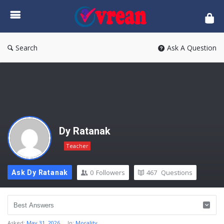
vrean.com
Search
Ask A Question
Dy Ratanak
Teacher
0
Followers
467
Questions
Ask Dy Ratanak
Asked:
May 31, 2026
In:
Morality