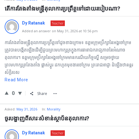
តើការតែងតាំងមន្រ្តីតុលាការប្រព្រឹត្តទៅដោយរបៀបណា?
Dy Ratanak
Teacher
Added an answer on May 31, 2026 at 10:56 pm
ការតែងតាំងមន្រ្តីតុលាការប្រព្រឹត្តទៅដូចខាងក្រោម៖ ឧត្ដមក្រុមប្រឹក្សានៃអង្គចៅក្រម
ត្រូវបានបង្កើតឡើងដើម្បីជួយព្រះមហាក្សត្រក្នុងការធានាឯករាជ្យភាពនៃអំណាច
តុលាការ។ ឧត្ដមក្រុមប្រឹក្សានៃអង្គចៅក្រមមានករណីយកិច្ចស្នើ សម្រចថ្វាយ
ព្រះមហាក្សត្រតែងតាំង ផ្លាស់ប្ដូរ ដកហូតមុខងារចៅក្រម ព្រះរាជអាជ្ញា ដំឡើងឋានន្តរ
ស័ក្កិរបស
Read More
0
Share
Asked:
May 31, 2026
In:
Morality
ចូរបង្ហាញពីសារៈសំខាន់ស្ថាប័នតុលាការ?
Dy Ratanak
Teacher