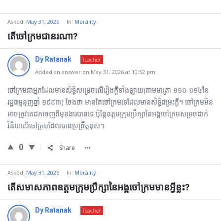
Asked:
May 31, 2026
In:
Morality
តើចៅក្រមជានរណា?
Dy Ratanak
Teacher
Added an answer on May 31, 2026 at 10:52 pm
ចៅក្រមជាអ្នកដែលមានសិទ្ធិសម្រេចលើរឿងក្ដីទាំងឡាយ(តាមមាត្រា ១១០-១១៤នៃ
រដ្ឋធម្មនុញឆ្នាំ ១៩៩៣) ចែងថា មានតែចៅក្រមទេដែលមានសិទ្ធិជម្រះក្ដី។ ចៅក្រមមិន
អាចត្រូវគេដកចេញពីមុខងារបានទេ ប៉ុន្តែឧត្ដមក្រុមប្រឹក្សានៃអង្គចៅក្រមសម្រចដាក់
វិន័យលើចៅក្រមដែលបានប្រព្រឹត្តខុស។
0
Share
Asked:
May 31, 2026
In:
Morality
តើសមាសភាពឧត្ដមក្រុមប្រឹក្សានៃអង្គចៅក្រមមានអ្វីខ្លះ?
Dy Ratanak
Teacher