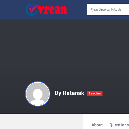
vrean.com
Dy Ratanak
Teacher
About
Questions