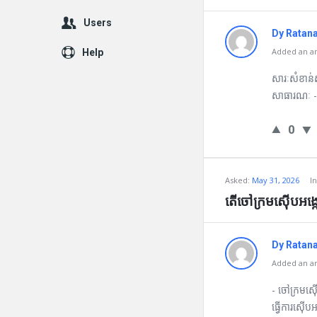
Users
Dy Ratan
Added an an
Help
សារៈសំខាន់ស្
សាធារណៈ - ក
0
Asked:
May 31, 2026
I
តើចៅក្រមស៊ើបអង្កេ
Dy Ratan
Added an an
- ចៅក្រមស៊ើ
ធ្វើការស៊ើប