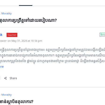
n:
Morality
្តីតុលាការប្រព្រឹត្តទៅដោយរបៀបណា?
ak
Bes
Teacher
swer on May 31, 2026 at 10:56 pm
្រ្តីតុលាការប្រព្រឹត្តទៅដូចខាងក្រោម៖ ឧត្ដមក្រុមប្រឹក្សានៃអង្គចៅក្រមត្រូវបានបង្កើតឡើងដ
្រក្នុងការធានាឯករាជ្យភាពនៃអំណាចតុលាការ។ ឧត្ដមក្រុមប្រឹក្សានៃអង្គចៅក្រមមានករណីយកិ
្រះមហាក្សត្រតែងតាំង ផ្លាស់ប្ដូរ ដកហូតមុខងារចៅក្រម ព្រះរាជអាជ្ញា ដំឡើងឋានន្តរស័ក្កិ
ore
Share
n:
Morality
ខាន់ស្ថាប័នតុលាការ?