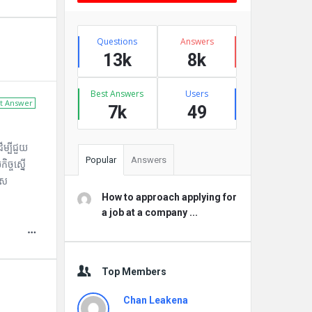
Stats
Questions
Answers
13k
8k
Best Answers
Users
t Answer
7k
49
ើម្បីជួយ
Popular
Answers
ច្ចស្នើ
របស
How to approach applying for
a job at a company ...
Top Members
Chan Leakena