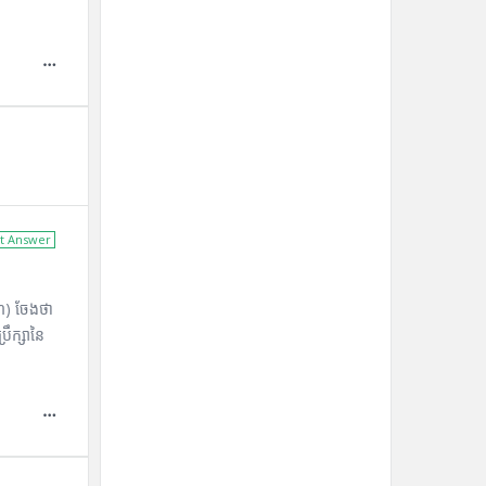
t Answer
៩៣) ចែងថា
រឹក្សានៃ