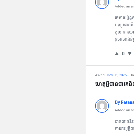
Added an an
រចនាសម្ព័ន
អនុប្រធាននិ
តុលាការយោ
(សាលាជាន់ខ
0
Asked:
May 31, 2026
I
ហេតុអ្វីបានជាគ
Dy Ratan
Added an an
បានជាគេនិយ
ការរកយុត្ត