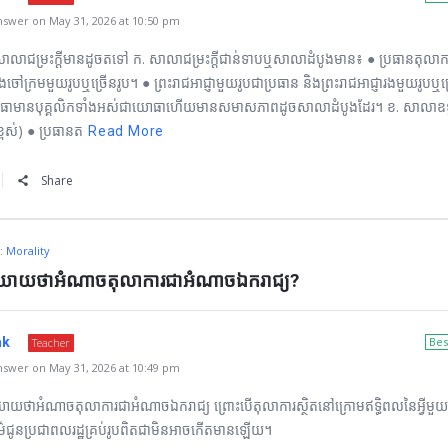
swer on May 31, 2026 at 10:50 pm
្ធសាលាជម្រះក្ដីមានដូចតទៅ ក. សាលាជម្រះក្ដីជាន់ទាបឬសាលាដំបូងមាន៖ ● ប្រធានតុលាក
ងចៅក្រមមួយរូបឬច្រើនរូប។ ● ព្រះរាជអាជ្ញាមួយរូបជាប្រធាន និងព្រះរាជអាជ្ញារងមួយរូបឬច
ធាមានបុគ្គលិកទាំងអស់ជាយោធាហើយមានសមាសភាពដូចសាលាដំបូងដែរ។ ខ. សាលាឧទ្
្ពស់) ● ប្រធានត
Read More
Share
n:
Morality
េនិយាយថាអំណាចតុលាការជាអំណាចឯករាជ្យ?
ak
Bes
Teacher
swer on May 31, 2026 at 10:49 pm
ាយថាអំណាចតុលាការជាអំណាចឯករាជ្យ ព្រោះបើតុលាការស្ថិតនៅក្រោមឥទ្ធិពលនៃអ្វីមួយ
ិធម៌ជូនប្រជាពលរដ្ឋគ្រប់រូបពិតជាមិនអាចកើតមានឡើយ។