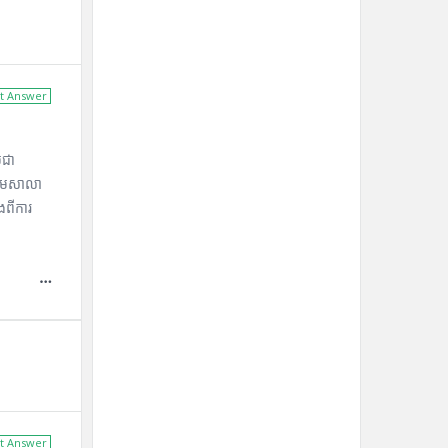
t Answer
៌ជា
ាអមសាលា
ងពីការ
t Answer