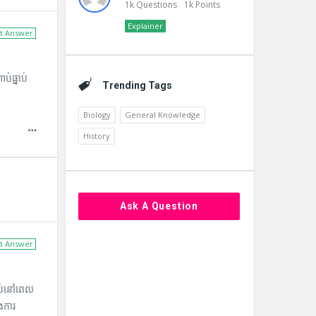
1k
Questions
1k
Points
Explainer
t Answer
ប់ធ្នាប់
Trending Tags
Biology
General Knowledge
History
Ask A Question
t Answer
បាប់នៅពេល
ងការ