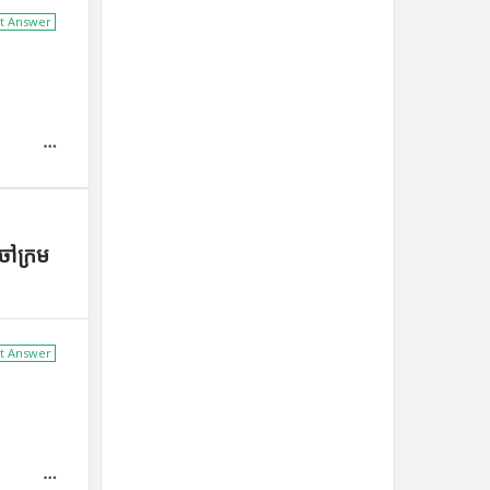
t Answer
ចៅក្រម
t Answer