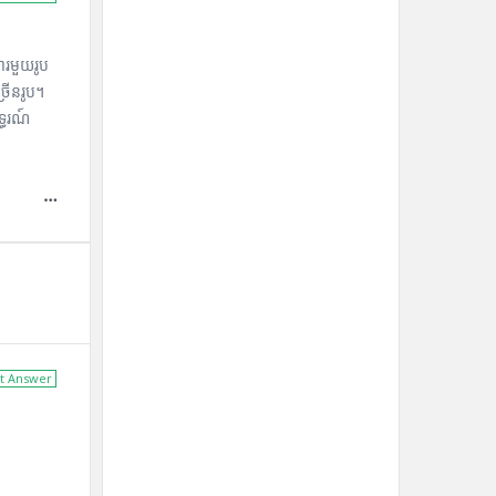
ារមួយរូប
្រើនរូប។
ធរណ៍
t Answer