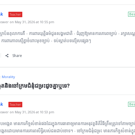
ak
Bes
Teacher
swer on May 31, 2026 at 10:55 pm
ថាប័នតុលាការគឺ - ការពារយុត្តិធម៌ជូនសង្គមជាតិ - ជំរុញឱ្យមានការគោរពច្បាប់ - រក្សាសណ្ដា
ារពារភាពស្មើគ្នាចំពោះមុខច្បាប់ - ទប់ស្កាត់បទល្មើសផ្សេងៗ
Share
n:
Morality
តនិងចៅក្រមជំនុំជម្រះដូចគ្នាឬទេ?
ak
Bes
Teacher
swer on May 31, 2026 at 10:53 pm
បអង្កេត មានភារកិច្ចសំខាន់ផងដែរក្នុងការធានាឲ្យមានការអនុវត្តនីតិវិធីត្រឹមត្រូវទៅតាមច្
អង្កេតដោយមានការគោរពសិទ្ធិរបស់ជនជាប់ចោទ។ - ចៅក្រមជំនុំជម្រះ មានភារកិច្ចសំខាន់ក្នុ