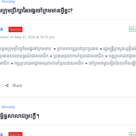
n:
Morality
ុមប្រឹក្សានៃអង្គចៅក្រមមានអ្វីខ្លះ?
ak
Bes
Teacher
swer on May 31, 2026 at 10:51 pm
ក្រុមប្រឹក្សានៃអង្គចៅក្រមមានៈ ● ព្រះមហាក្សត្រជាព្រះប្រធាន ● រដ្ឋមន្រ្តីក្រសួងយុត្តិធម
្រធានសាលាឧទ្ធរណ៍ជាសមាជិក ● ប្រធានតុលាការកំពូលជាសមាជិក ● អគ្គព្រះរាជអាជ្ញ
មាជិក ● អគ្គព្រះរាជអាជ្ញាអមតុលាការកំពូលជាសមាជិក ● ចៅក្រម៣រូបទៀតដែលកើតឡើ
Share
n:
Morality
ព័ន្ធសាលាជម្រះក្ដី។
ak
Bes
Teacher