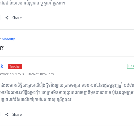
នជាប់ចោទមានពិរុទ្ធភាព ឬគ្មានពិរុទ្ធភាព។
Share
n:
Morality
ា?
ak
Bes
Teacher
swer on May 31, 2026 at 10:52 pm
នកដែលមានសិទ្ធិសម្រេចលើរឿងក្ដីទាំងឡាយ(តាមមាត្រា ១១០-១១៤នៃរដ្ឋធម្មនុញឆ្នាំ ១៩
ទេដែលមានសិទ្ធិជម្រះក្ដី។ ចៅក្រមមិនអាចត្រូវគេដកចេញពីមុខងារបានទេ ប៉ុន្តែឧត្ដមក្រុមប្
សម្រចដាក់វិន័យលើចៅក្រមដែលបានប្រព្រឹត្តខុស។
Share