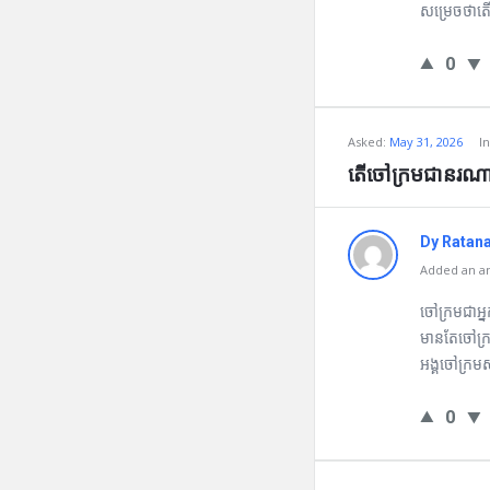
សម្រេចថាតើជ
0
Asked:
May 31, 2026
I
តើចៅក្រមជានរណ
Dy Ratan
Added an an
ចៅក្រមជាអ្
មានតែចៅក្រម
អង្គចៅក្រម
0