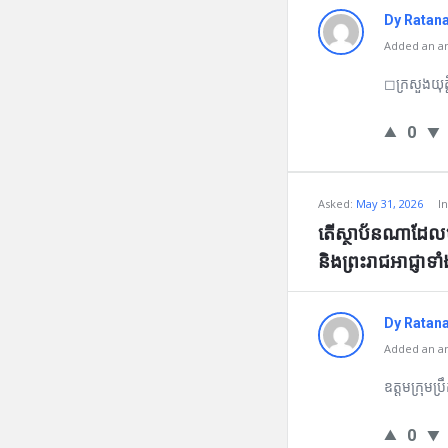
Dy Ratan
Added an an
◻ក្រសួងយុត្
0
Asked:
May 31, 2026
I
តើស្ថាប័នណាដែលមាន
និងព្រះរាជអាជ្ញាទ
Dy Ratan
Added an an
ឧត្ដមក្រុមប្
0