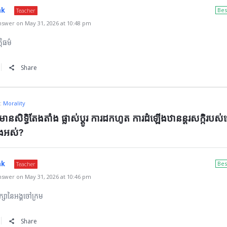
ak
Bes
Teacher
swer on May 31, 2026 at 10:48 pm
តិធម៌
Share
n:
Morality
សិទ្ធិតែងតាំង ផ្លាស់ប្ដូរ ការដកហូត ការដំឡើងឋានន្តរសកិ្ករបស់
ាំងអស់?
ak
Bes
Teacher
swer on May 31, 2026 at 10:46 pm
រឹក្សានៃអង្គចៅក្រម
Share