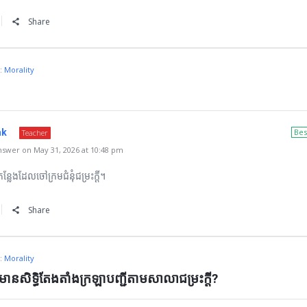
Share
n:
Morality
ak
Bes
Teacher
swer on May 31, 2026 at 10:48 pm
ន្លែងដែលចៅក្រមជំនុំជម្រះក្ដី។
Share
n:
Morality
នសិទ្ធិតែងតាំងក្រឡាបញ្ជីតាមសាលាជម្រះក្ដី?