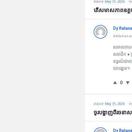
Asked:
May 31, 2026
I
តើសមាសភាពឧត្ដមក្រ
Dy Ratan
Added an an
សមាសភាពឧត្ដម
សមាជិក ● ប
ឧទ្ធរណ៍ជាស
បោះឆ្នោត។
0
Asked:
May 31, 2026
I
ចូរបង្ហាញពីរចនាសម្
Dy Ratan