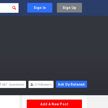
Sign In
Sign Up
467
Questions
0
Followers
Ask Dy Ratanak
Sidebar
Add A New Post