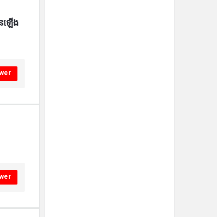
មានឡើង
wer
wer