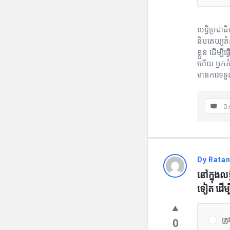
លទ្ធិប្រជា
ធិបតេយ្យត
ខ្លួន ដើម្
ហើយ អ្នកតំ
មានការទទួលខ
0 
Dy Rata
នៅក្នុងលទ
ទៀត ដើម្បី
ត្រូវ
0