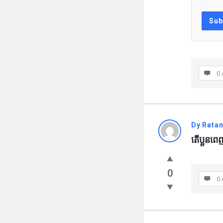
0 
Dy Rata
តើប្អូនព
0
0 