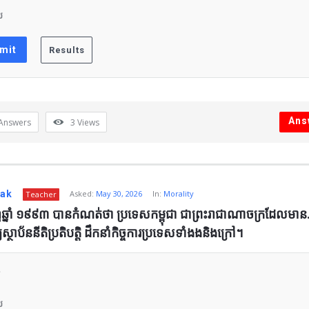
ស
Ans
Answers
3
Views
nak
Asked:
May 30, 2026
In:
Morality
Teacher
នុញ្ញឆ្នាំ ១៩៩៣ បានកំណត់ថា ប្រទេសកម្ពុជា ជាព្រះរាជាណាចក្រដែលមា
្ថាប័ននីតិប្រតិបត្តិ ដឹកនាំកិច្ចការប្រទេសទាំងងនិងក្រៅ។
ស