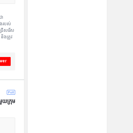
ជា
ាងរបស់
ជ្រើសរើស
ិងត្រូវ
wer
Poll
មួយក្រុម