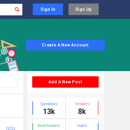
Sign In
Sign Up
Create A New Account
Sidebar
Add A New Post
Stats
Questions
Answers
13k
8k
Best Answers
Users
Poll