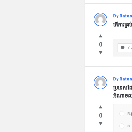
Dy Rata
តើការគ្រប់
0
0 
Dy Rata
ប្រទេសដែ
អំណាចឈាន
ក.ត្
0
ខ.