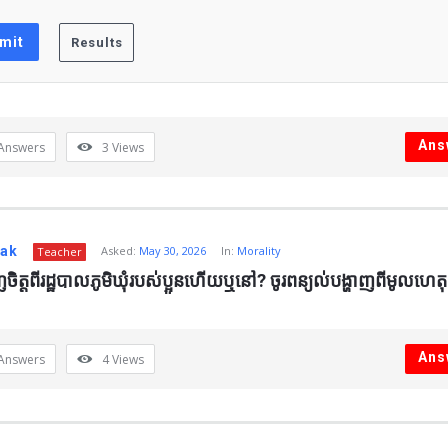
Ans
Answers
3
Views
nak
Asked:
May 30, 2026
In:
Morality
Teacher
េញចិត្តពីរដ្ឋបាលភូមិឃុំរបស់ប្អូនហើយឬនៅ? ចូរពន្យល់បង្ហាញពីមូលហេត
Ans
Answers
4
Views