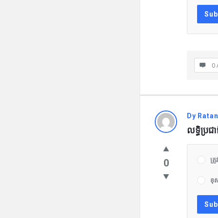
0 
Dy Rata
លទ្ធិប្រជ
ត្រូវ
0
ខុ