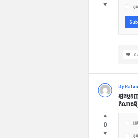
ខុ
0 
Dy Rata
រដ្ឋធម្ម
តំណាងឱ្យស
ត្រូវ
0
ខុ