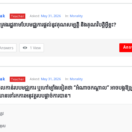
nak
Asked:
May 31, 2026
In:
Morality
Teacher
គ្រងរដ្ឋតាមបែបមជ្ឈការផ្ដល់នូវគុណសម្បត្តិ និងគុណវិបត្តិអ្វីខ្លះ?
Ans
Answers
1
View
nak
Asked:
May 31, 2026
In:
Morality
Teacher
លកាន់របបមជ្ឍការ ឬហៅម្យ៉ាងទៀតថា “អំណាចកណ្ដាល” អាចបង្កឱ្យអ្
ទៅរកការអនុវត្តរបបផ្ដាច់ការបាន។
រូវ
 ខុស