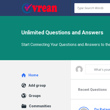
vrean.com
Unlimited Questions and Answers
Start Connecting Your Questions and Answers to the
What's you
Explore
Home
Add group
Recent Questions
Groups
Communities
Dy Rata