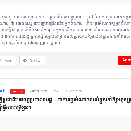
ធិបតេយ្យ មានពីរសណ្ឋាន គឺ ៖ – ប្រជាធិបតេយ្យផ្ទាល់ – ប្រជាធិបតេយ្យតំណាង។ ប្រ
ំណាង គឺប្រជាពលរដ្ឋ បោះឆ្នោតជ្រើសរើសអ្នកតំណាង ហើយផ្ទេរអំណាចឱ្យអ្នកតំណ
បីធ្វើសេចក្ដីសម្រេចលើកិច្ចការទាំងឡាយក្នុងការដឹកនាំប្រទេស។ នៅពេលដែលបោះឆ្នោត
ណាងប្រជាពលរដ្ឋ ត្រូវបង្កើតច្បាប់សម្រាប់ផលប្រយោជន៍រួមរបស់ប្រជាជនទាំងអស់ ន
ុសត្រូវចំពោះប្រជារាស្ត្រម្ចាស់ឆ្នោត។
Ans
Answers
3
Views
nak
Asked:
May 30, 2026
In:
Morality
Teacher
្ធិប្រជាធិបតេយ្យប្រជាពលរដ្ឋ… ជាការផ្ទេរអំណាចរបស់ខ្លួនទៅឱ្យមនុស្ស
ធ្វើការបម្រើខ្លួន។