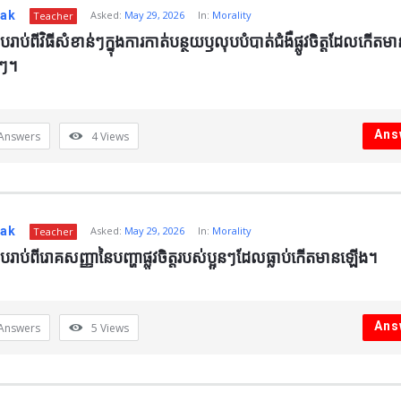
nak
Asked:
May 29, 2026
In:
Morality
Teacher
រៀបរាប់ពីវិធីសំខាន់ៗក្នុងការកាត់បន្ថយឫលុបបំបាត់ជំងឺផ្លូវចិត្តដែលកើត
នៗ។
Ans
Answers
4
Views
nak
Asked:
May 29, 2026
In:
Morality
Teacher
រៀបរាប់ពីរោគសញ្ញានៃបញ្ហាផ្លូវចិត្តរបស់ប្អូនៗដែលធ្លាប់កើតមានឡើង។
Ans
Answers
5
Views