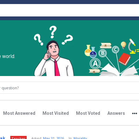
 world.
r question?
Most Answered
Most Visited
Most Voted
Answers
nak
Asked:
May 31, 2026
In:
Morality
Teacher