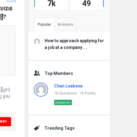
7k
49
បាលបាន
វី?
Popular
Answers
How to approach applying for
a job at a company ...
Top Members
Chan Leakena
ធិគ្រប់
1k
Questions
1k
Points
្យ ខុស
Explainer
wer
Trending Tags