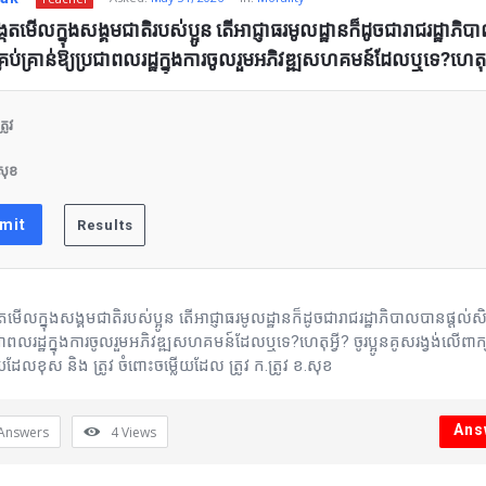
m
ង្កេតមើលក្នុងសង្គមជាតិរបស់ប្អូន តើអាជ្ញាធរមូលដ្ឋានក៏ដូចជារាជរដ្ឋាភិ
ធិគ្រប់គ្រាន់ឱ្យប្រជាពលរដ្ឋក្នុងការចូលរួមអភិវឌ្ឍសហគមន៍ដែលឬទេ?ហេតុអ្
រូវ
សុខ
កេតមើលក្នុងសង្គមជាតិរបស់ប្អូន តើអាជ្ញាធរមូលដ្ឋានក៏ដូចជារាជរដ្ឋាភិបាលបានផ្ដល់សិទ្
្រជាពលរដ្ឋក្នុងការចូលរួមអភិវឌ្ឍសហគមន៍ដែលឬទេ?ហេតុអ្វី? ចូរប្អូនគូសរង្វង់លើពាក
យដែលខុស និង ត្រូវ ចំពោះចម្លើយដែល ត្រូវ ក.ត្រូវ ខ.សុខ
Ans
Answers
4
Views