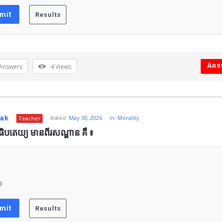
Ans
Answers
4
Views
nak
Asked:
May 30, 2026
In:
Morality
Teacher
ាធិបតេយ្យ មានពីរសណ្ឋាន គឺ ៖
ស