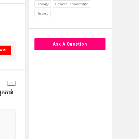
Biology
General Knowledge
History
Ask A Question
wer
Poll
នកកាន់