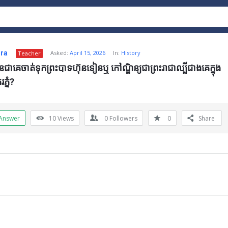
ra
Asked:
April 15, 2026
In:
History
Teacher
ានជាគេចាត់ទុកព្រះបាទហ៊ុនទៀនឬ កៅណ្ឌិន្យជាព្រះរាជាល្បីជាងគេក្នុង
្នំ?
Answer
10
Views
0
Followers
0
Share