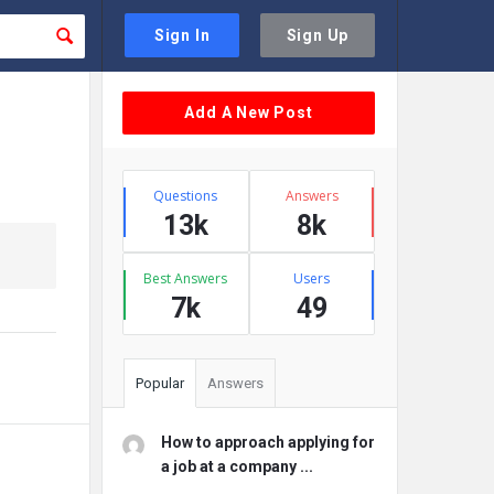
Sign In
Sign Up
Sidebar
Add A New Post
Stats
Questions
Answers
13k
8k
Best Answers
Users
7k
49
Popular
Answers
How to approach applying for
a job at a company ...