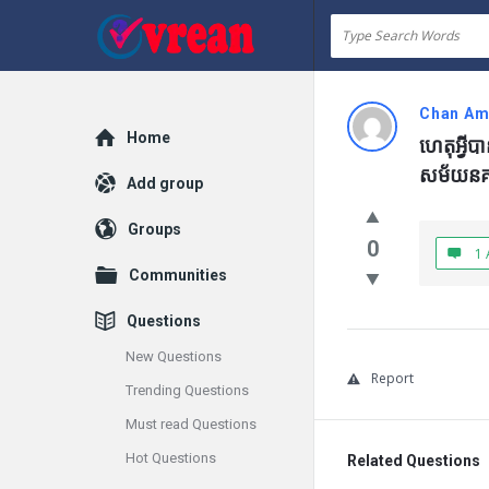
vrean.com
Chan Am
Explore
Home
ហេតុអ្វីប
សម័យនគរភ
Add group
Groups
0
1 
Communities
Questions
New Questions
Report
Trending Questions
Must read Questions
Hot Questions
Related Questions