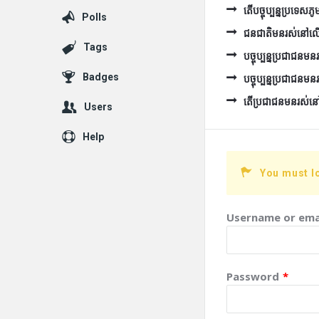
តើបច្ចុប្បន្នប្រទេស
Polls
ជនជាតិមនរស់នៅលើទឹកដ
Tags
បច្ចុប្បន្នប្រជាជន
Badges
បច្ចុប្បន្នប្រជាជនម
តើប្រជាជនមនរស់នៅប
Users
Help
You must l
Username or ema
Password
*