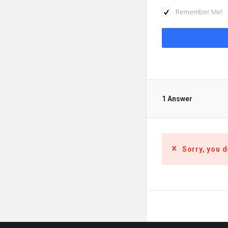
Remember Me!
1 Answer
Sorry, you d