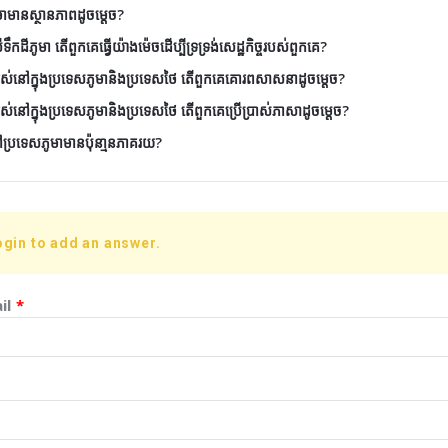
ភូមាមានស្ថានភាពដូចម្តេច?
ីភូមា តើពួកគេធ្វើយ៉ាងម៉េចដើប្បីទ្រទ្រង់សេដ្ឋកិច្ចរបស់ពួកគេ?
មនរស់នៅក្នុងប្រទេសភូមានិងប្រទេសថៃ តើពួកគេគោរពសាសនាដូចម្តេច?
នរស់នៅក្នុងប្រទេសភូមានិងប្រទេសថៃ តើពួកគេប្រើប្រាស់ភាសាដូចម្តេច?
្រទេសភូមាមានប៉ុនា្មនភាគរយ?
ogin to add an answer.
il
*