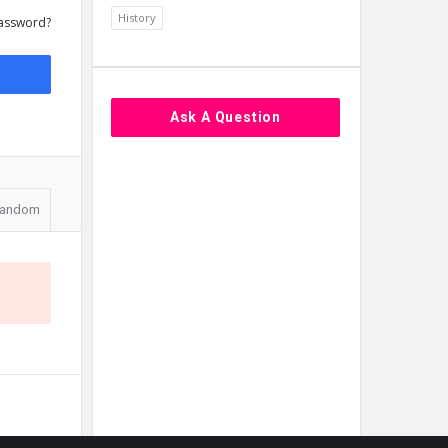
History
assword?
Ask A Question
andom