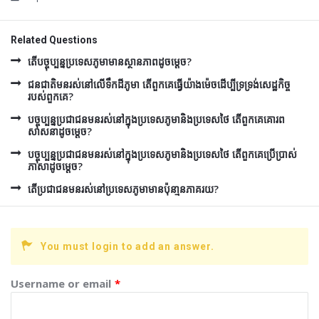
Related Questions
តើបច្ចុប្បន្នប្រទេសភូមាមានស្ថានភាពដូចម្តេច?
ជនជាតិមនរស់នៅលើទឹកដីភូមា តើពួកគេធ្វើយ៉ាងម៉េចដើប្បីទ្រទ្រង់សេដ្ឋកិច្ច
របស់ពួកគេ?
បច្ចុប្បន្នប្រជាជនមនរស់នៅក្នុងប្រទេសភូមានិងប្រទេសថៃ តើពួកគេគោរព
សាសនាដូចម្តេច?
បច្ចុប្បន្នប្រជាជនមនរស់នៅក្នុងប្រទេសភូមានិងប្រទេសថៃ តើពួកគេប្រើប្រាស់
ភាសាដូចម្តេច?
តើប្រជាជនមនរស់នៅប្រទេសភូមាមានប៉ុនា្មនភាគរយ?
You must login to add an answer.
Username or email
*