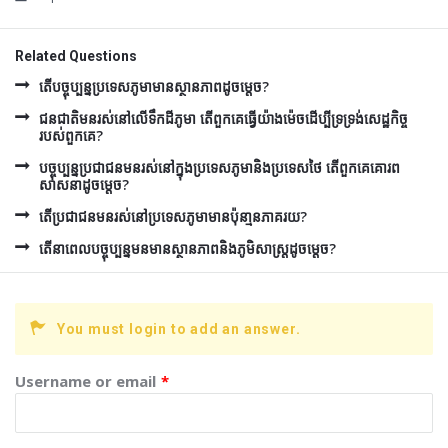
Related Questions
តើបច្ចុប្បន្នប្រទេសភូមាមានស្ថានភាពដូចម្តេច?
ជនជាតិមនរស់នៅលើទឹកដីភូមា តើពួកគេធ្វើយ៉ាងម៉េចដើប្បីទ្រទ្រង់សេដ្ឋកិច្ច
របស់ពួកគេ?
បច្ចុប្បន្នប្រជាជនមនរស់នៅក្នុងប្រទេសភូមានិងប្រទេសថៃ តើពួកគេគោរព
សាសនាដូចម្តេច?
តើប្រជាជនមនរស់នៅប្រទេសភូមាមានប៉ុនា្មនភាគរយ?
តើនាពេលបច្ចុប្បន្នមនមានស្ថានភាពនិងភូមិសាស្រ្តដូចម្តេច?
You must login to add an answer.
Username or email
*