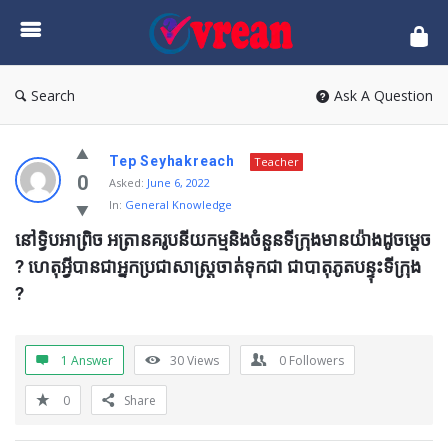
vrean.com
Search
Ask A Question
Tep Seyhakreach
Teacher
0
Asked:
June 6, 2022
In:
General Knowledge
នៅទ្វិបអាព្រិច អត្រានគរូបនីយកម្មនិងចំនួនទីក្រុងមានយ៉ាងដូចម្ដេច 
? ហេតុអ្វីបានជាអ្នកប្រជាសាស្រ្ដចាត់ទុកជា ជាបាតុភូតបន្ទុះទីក្រុង 
?
1 Answer
30
Views
0
Followers
0
Share