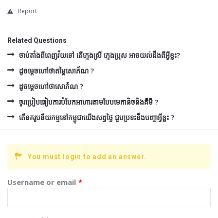
Report
Related Questions
ចាប់តាំងពីពេញវ័យទៅ តើក្មេងស្រី ក្មេងប្រុស អាចយល់ដឹងពីអ្វីខ្លះ?
ដូចម្ដេចហៅថាតម្លៃសោភ័ណ ?
ដូចម្ដេចហៅថាសោភ័ណ ?
ចូរប្រៀបធៀបការបំបែកអាហារតាមបែបមេកានិចនិងគីមី ?
តើនគរូបនីយកម្មនៅកម្ពុជាយើងសព្វថ្ងៃ ជួបប្រទះនឹងបញ្ហាអ្វីខ្លះ ?
You must login to add an answer.
Username or email
*