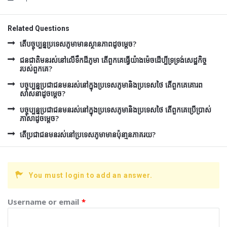
Related Questions
តើបច្ចុប្បន្នប្រទេសភូមាមានស្ថានភាពដូចម្តេច?
ជនជាតិមនរស់នៅលើទឹកដីភូមា តើពួកគេធ្វើយ៉ាងម៉េចដើប្បីទ្រទ្រង់សេដ្ឋកិច្ច
របស់ពួកគេ?
បច្ចុប្បន្នប្រជាជនមនរស់នៅក្នុងប្រទេសភូមានិងប្រទេសថៃ តើពួកគេគោរព
សាសនាដូចម្តេច?
បច្ចុប្បន្នប្រជាជនមនរស់នៅក្នុងប្រទេសភូមានិងប្រទេសថៃ តើពួកគេប្រើប្រាស់
ភាសាដូចម្តេច?
តើប្រជាជនមនរស់នៅប្រទេសភូមាមានប៉ុនា្មនភាគរយ?
You must login to add an answer.
Username or email
*