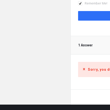
Remember Me!
1 Answer
Sorry, you d