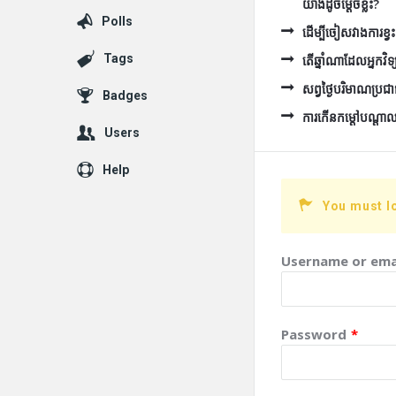
យ៉ាងដូចម្តេចខ្លះ?
Polls
ដើម្បីចៀសវាងការខ្
Tags
តើឆ្នាំណាដែលអ្នកវ
សព្វថ្ងៃបរិមាណប
Badges
ការកើនកម្តៅបណ្តាលម
Users
Help
You must l
Username or ema
Password
*