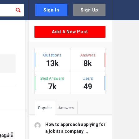
Sign In
Sign Up
Sidebar
Add A New Post
Stats
Questions
Answers
13k
8k
Best Answers
Users
7k
49
Popular
Answers
How to approach applying for
a job at a company ...
ុស្សជាតិ