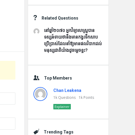
Related Questions
នៅឆ្នាំ២០៧០ អ្នកវិទ្យាសាស្ត្របាន
ទស្សន៍ទាយថានឹងមានកង្វះទឹកសាប
ប្រើប្រាស់ដែលនាំឱ្យមានផលវិបាកដល់
មនុស្សជាតិយ៉ាងដូចម្តេចខ្លះ?
Top Members
Chan Leakena
1k
Questions
1k
Points
Explainer
Trending Tags