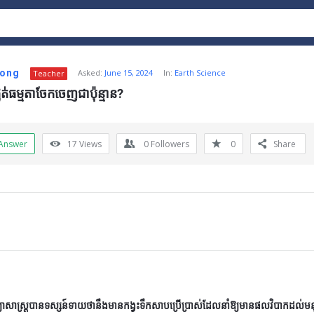
Long
Asked:
June 15, 2024
In:
Earth Science
Teacher
នត់ធម្មតាចែកចេញជាប៉ុន្មាន?
Answer
17
Views
0
Followers
0
Share
ទ្យាសាស្ត្របានទស្សន៍ទាយថានឹងមានកង្វះទឹកសាបប្រើប្រាស់ដែលនាំឱ្យមានផលវិបាកដល់មន