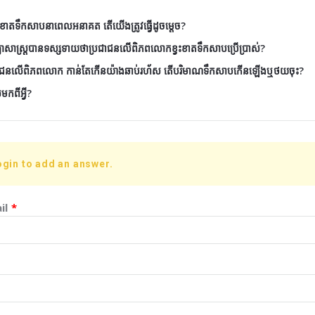
វះខាតទឹកសាបនាពេលអនាគត តើយើងត្រូវធ្វើដូចម្តេច?
ិទ្យាសាស្ត្របានទស្សទាយថាប្រជាជនលើពិភពលោកខ្វះខាតទឹកសាបប្រើប្រាស់?
្រជាជនលើពិភពលោក កាន់តែកើនយ៉ាងឆាប់រហ័ស តើបរិមាណទឹកសាបកើនឡើងឬថយចុះ?
កពីអ្វី?
ogin to add an answer.
il
*