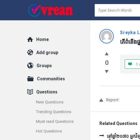
vrean.com
Sreyka 
Explore
Home
តើពំនើងផ្
Add group
0
1 
Groups
Communities
Questions
Report
New Questions
Trending Questions
Must read Questions
Related Questions
Hot Questions
នៅឆ្នាំ២០៧០ អ្នកវិ