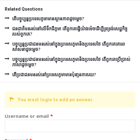
Related Questions
តើបច្ចុប្បន្នប្រទេសភូមាមានស្ថានភាពដូចម្តេច?
ជនជាតិមនរស់នៅលើទឹកដីភូមា តើពួកគេធ្វើយ៉ាងម៉េចដើប្បីទ្រទ្រង់សេដ្ឋកិច្ច
របស់ពួកគេ?
បច្ចុប្បន្នប្រជាជនមនរស់នៅក្នុងប្រទេសភូមានិងប្រទេសថៃ តើពួកគេគោរព
សាសនាដូចម្តេច?
បច្ចុប្បន្នប្រជាជនមនរស់នៅក្នុងប្រទេសភូមានិងប្រទេសថៃ តើពួកគេប្រើប្រាស់
ភាសាដូចម្តេច?
តើប្រជាជនមនរស់នៅប្រទេសភូមាមានប៉ុនា្មនភាគរយ?
You must login to add an answer.
Username or email
*