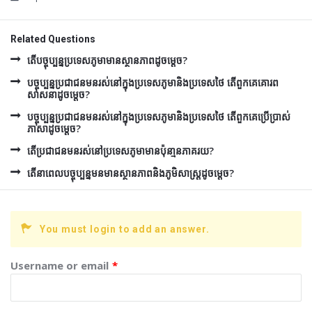
Related Questions
តើបច្ចុប្បន្នប្រទេសភូមាមានស្ថានភាពដូចម្តេច?
បច្ចុប្បន្នប្រជាជនមនរស់នៅក្នុងប្រទេសភូមានិងប្រទេសថៃ តើពួកគេគោរព
សាសនាដូចម្តេច?
បច្ចុប្បន្នប្រជាជនមនរស់នៅក្នុងប្រទេសភូមានិងប្រទេសថៃ តើពួកគេប្រើប្រាស់
ភាសាដូចម្តេច?
តើប្រជាជនមនរស់នៅប្រទេសភូមាមានប៉ុនា្មនភាគរយ?
តើនាពេលបច្ចុប្បន្នមនមានស្ថានភាពនិងភូមិសាស្រ្តដូចម្តេច?
You must login to add an answer.
Username or email
*