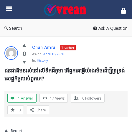
vrean.com
Search
Ask A Question
Chan Amra
Teacher
0
Asked:
April 16, 2026
In:
History
ជនជាតិមនរស់នៅលើទឹកដីភូមា តើពួកគេធ្វើយ៉ាងម៉េចដើប្បីទ្រទ្រង់
សេដ្ឋកិច្ចរបស់ពួកគេ?
1 Answer
17
Views
0
Followers
0
Share
Report