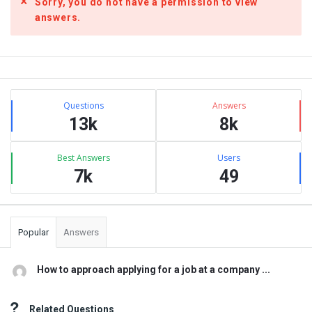
Sorry, you do not have a permission to view
answers.
Sidebar
Stats
Questions
Answers
13k
8k
Best Answers
Users
7k
49
Popular
Answers
How to approach applying for a job at a company ...
Related Questions