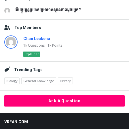
តើបច្ចុប្បន្នប្រទេសភូមាមានស្ថានភាពដូចម្តេច?
Top Members
Chan Leakena
1k
Questions
1k
Points
Explainer
Trending Tags
Biology
General Knowledge
History
Ask A Question
Footer
VREAN.COM