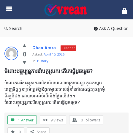
vrean.com
Search
Ask A Question
Chan Amra
Teacher
0
Asked:
April 15, 2026
In:
History
ចំពោះបច្ចុប្បន្នការរើសគូស្រករ តើគេធ្វើដូចម្តេច?
ចំពោះការរើសគូស្រករនៅសម័យអាណាចក្រចេនឡា កូនកម្លោះ
ពេញចិត្តកូនក្រមុំត្រូវឱ្យឪពុកម្តាយចាស់ទុំនាំទៅលេងផ្ទះកូនក្រមុំ
ពីរឬបីដង ដោយមាននំចំណីនិងផ្លែឈើផង។
ចំពោះបច្ចុប្បន្នការរើសគូស្រករ តើគេធ្វើដូចម្តេច?
1 Answer
9
Views
0
Followers
0
Share