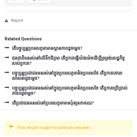
Report
Related Questions
តើបច្ចុប្បន្នប្រទេសភូមាមានស្ថានភាពដូចម្តេច?
ជនជាតិមនរស់នៅលើទឹកដីភូមា តើពួកគេធ្វើយ៉ាងម៉េចដើប្បីទ្រទ្រង់សេដ្ឋកិច្ច
របស់ពួកគេ?
បច្ចុប្បន្នប្រជាជនមនរស់នៅក្នុងប្រទេសភូមានិងប្រទេសថៃ តើពួកគេគោរព
សាសនាដូចម្តេច?
បច្ចុប្បន្នប្រជាជនមនរស់នៅក្នុងប្រទេសភូមានិងប្រទេសថៃ តើពួកគេប្រើប្រាស់
ភាសាដូចម្តេច?
តើប្រជាជនមនរស់នៅប្រទេសភូមាមានប៉ុនា្មនភាគរយ?
You must login to add an answer.