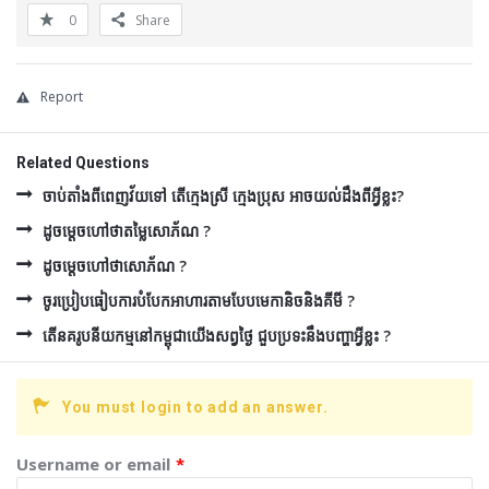
0
Share
Report
Related Questions
ចាប់តាំងពីពេញវ័យទៅ តើក្មេងស្រី ក្មេងប្រុស អាចយល់ដឹងពីអ្វីខ្លះ?
ដូចម្ដេចហៅថាតម្លៃសោភ័ណ ?
ដូចម្ដេចហៅថាសោភ័ណ ?
ចូរប្រៀបធៀបការបំបែកអាហារតាមបែបមេកានិចនិងគីមី ?
តើនគរូបនីយកម្មនៅកម្ពុជាយើងសព្វថ្ងៃ ជួបប្រទះនឹងបញ្ហាអ្វីខ្លះ ?
You must login to add an answer.
Username or email
*