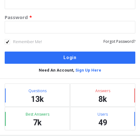
Password
*
Remember Me!
Forgot Password?
Need An Account,
Sign Up Here
Sidebar
Stats
Questions
Answers
13k
8k
Best Answers
Users
7k
49