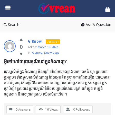
vrean.com
Search
Ask A Question
G Know
Lecturer
0
Asked:
March 10, 2022
In:
General Knowledge
អ្វីទៅហៅថារូបារម្មណ៍នៅក្នុងកំណាព្យ?
រូបារម្មណ៍នីក្នុងកំណាព្យ គឺសម្តៅទៅលើការចងក្រងពាក្យពេចន៏ ឃ្លា ប្រយោគ
ឬអត្ថបទទាំងមូលរបស់កំណាព្យ ដែលអ្នកនិពន្ធបានតាក់តែងឡើង ដោយមាន
ការបញ្ចូលនូវសិល្ប៍វិធីដែលអាចទាក់ទាញអារម្មណ៍អ្នកអាន អ្នកទស្សនា អ្នក
ស្តាប់ឲ្យទទួលបាននូវអារម្មណ៏រំភើពសប្បាយរីករាយ រន្ធត់ តក់ស្លុត កម្សត់
ទុក្ខសោក និវាសព្រាត់ប្រាស ឈឺចាប់ជាដើម ។
0 Answers
16
Views
0
Followers