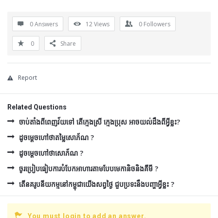
0 Answers
12
Views
0
Followers
0
Share
Report
Related Questions
ចាប់តាំងពីពេញវ័យទៅ តើក្មេងស្រី ក្មេងប្រុស អាចយល់ដឹងពីអ្វីខ្លះ?
ដូចម្ដេចហៅថាតម្លៃសោភ័ណ ?
ដូចម្ដេចហៅថាសោភ័ណ ?
ចូរប្រៀបធៀបការបំបែកអាហារតាមបែបមេកានិចនិងគីមី ?
តើនគរូបនីយកម្មនៅកម្ពុជាយើងសព្វថ្ងៃ ជួបប្រទះនឹងបញ្ហាអ្វីខ្លះ ?
You must login to add an answer.