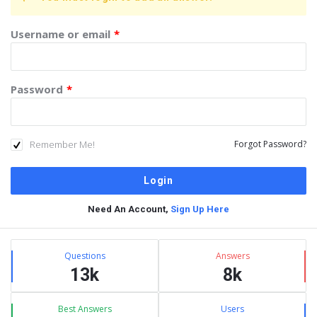
Username or email
*
Password
*
Remember Me!
Forgot Password?
Need An Account,
Sign Up Here
Sidebar
Stats
Questions
Answers
13k
8k
Best Answers
Users