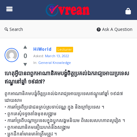
vrean.com
Search
Ask A Question
HiWorld
Lecturer
0
Asked:
March 13, 2022
In:
General Knowledge
ហេតុអ្វីបានពពួកអាណានិគមបង្ខំចិត្តប្រគល់ឯករាជ្យអោយប្រទេស
ឥណ្ឌូនៅឆ្នាំ ១៩៨៧?
ពួកអាណានិគមបង្ខំចិត្តប្រគល់ឯករាជ្យអោយប្រទេសឥណ្ឌូនៅឆ្នាំ ១៩៨៧
ដោយសា៖
• ការគាំទ្រពីប្រជាជនគ្រប់ស្រទាប់វណ្ណៈក្នុង និងក្រៅប្រទេស ។
• ពួកគេសុំទទួចតាំងមុខសង្គ្រាម
• ការគាំទ្រពីបណ្តាប្រទេសក្នុងប្លុកសង្គមនិយម ពិសេសសហភាពសូវៀត ។
• ពួកអាណានិគមនឿយហត់នឹងសង្គ្រាម
• អ្នកដឹកនាំមានមាគ៍ាត្រឹមត្រូវ ។