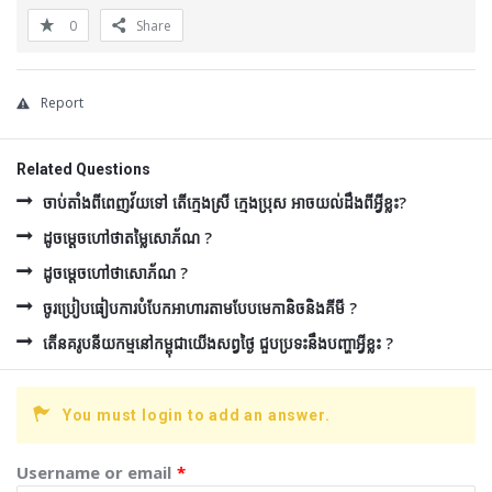
0
Share
Report
Related Questions
ចាប់តាំងពីពេញវ័យទៅ តើក្មេងស្រី ក្មេងប្រុស អាចយល់ដឹងពីអ្វីខ្លះ?
ដូចម្ដេចហៅថាតម្លៃសោភ័ណ ?
ដូចម្ដេចហៅថាសោភ័ណ ?
ចូរប្រៀបធៀបការបំបែកអាហារតាមបែបមេកានិចនិងគីមី ?
តើនគរូបនីយកម្មនៅកម្ពុជាយើងសព្វថ្ងៃ ជួបប្រទះនឹងបញ្ហាអ្វីខ្លះ ?
You must login to add an answer.
Username or email
*