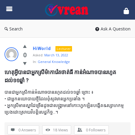
vrean.com
Search
Ask A Question
HiWorld
Lecturer
0
Asked:
March 13, 2022
In:
General Knowledge
ហេតុអ្វីបានជាអ្នកស្រីម៉ាការ៉េតថាត់ធី កាន់អំណាចបានរហូត
ដល់១១ឆ្នាំ ?
បានជាអ្នកស្រីកាន់អំណាចបានរហូតដល់១១ឆ្នាំ ព្រោះ ៖
• ជាអ្នកនយោបាយថ្មីដែលពុំសូវមានអ្នកប្រឆាំង ។
• អ្នកស្រីមានស្នាដៃច្រើនដូចជាសង្គ្រាមនៅកោះហ្វកឡិនបង្កើតឩស្សាហកម្ម
ប្រេងដោះស្រាយវិបត្តិសេដ្ឋកិច្ច…។
0 Answers
18
Views
0
Followers