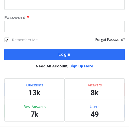
Password
*
Remember Me!
Forgot Password?
Need An Account,
Sign Up Here
Sidebar
Stats
Questions
Answers
13k
8k
Best Answers
Users
7k
49