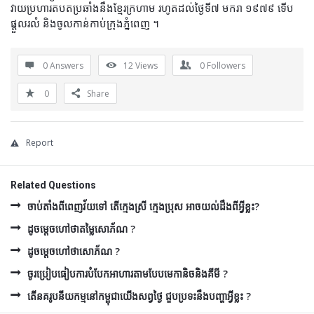
វាយប្រហារតបតប្រឆាំងនឹងខ្មែរក្រហាម រហូតដល់ថ្ងៃទី៧ មករា ១៩៧៩ ទើប
ផ្តួលរលំ និងចូលកាន់កាប់ក្រុងភ្នំពេញ ។
0 Answers
12
Views
0
Followers
0
Share
Report
Related Questions
ចាប់តាំងពីពេញវ័យទៅ តើក្មេងស្រី ក្មេងប្រុស អាចយល់ដឹងពីអ្វីខ្លះ?
ដូចម្ដេចហៅថាតម្លៃសោភ័ណ ?
ដូចម្ដេចហៅថាសោភ័ណ ?
ចូរប្រៀបធៀបការបំបែកអាហារតាមបែបមេកានិចនិងគីមី ?
តើនគរូបនីយកម្មនៅកម្ពុជាយើងសព្វថ្ងៃ ជួបប្រទះនឹងបញ្ហាអ្វីខ្លះ ?