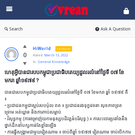
vrean.com
Search
Ask A Question
HiWorld
Lecturer
0
Asked:
March 13, 2022
In:
General Knowledge
ហេតុអ្វីបានជារបបកម្ពុជាប្រជាធិបតេយ្យដួលរលំនៅថ្ងៃទី ០៧ ខែ
មករា ឆ្នាំ១៩៧៩ ?
បានជារបបកម្ពុជាប្រជាធិបតេយ្យដួលរលំនៅថ្ងៃទី ០៧ ខែមករា ឆ្នាំ ១៩៧៩ គឺ
៖
• ប្រជាជនកម្ពុជាស្អប់របបប៉ុល ពត ៖ ប្រជាជនរងទុក្ខវេទនា សុខភាពទ្រត
ទ្រោម អត់ឃ្លាន និងការកាប់សម្លាប់
• វិសុទ្ធកម្ម (ការចម្រាញ់យកមនុស្សបដិវត្តន៍បរិសុទ្ធ ) ៖ ការបះបោរប្រឆាំងនឹង
ថ្នាក់ដឹកនាំបក្សកាន់តែខ្លាំងឡើង
• ការធ្វើសង្គ្រាមជាមួយវៀតណាម ៖ ចាប់ពីឆ្នាំ ១៩៧៧ វៀតណាម ចាប់បើកការ