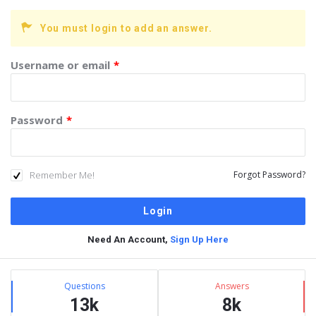
You must login to add an answer.
Username or email
*
Password
*
Remember Me!
Forgot Password?
Need An Account,
Sign Up Here
Sidebar
Stats
Questions
Answers
13k
8k