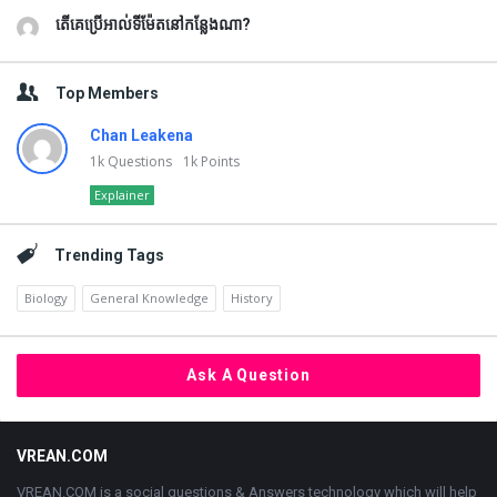
តើគេប្រើអាល់ទីម៉ែតនៅកន្លែងណា?
Top Members
Chan Leakena
1k
Questions
1k
Points
Explainer
Trending Tags
Biology
General Knowledge
History
Ask A Question
Footer
VREAN.COM
VREAN.COM is a social questions & Answers technology which will help