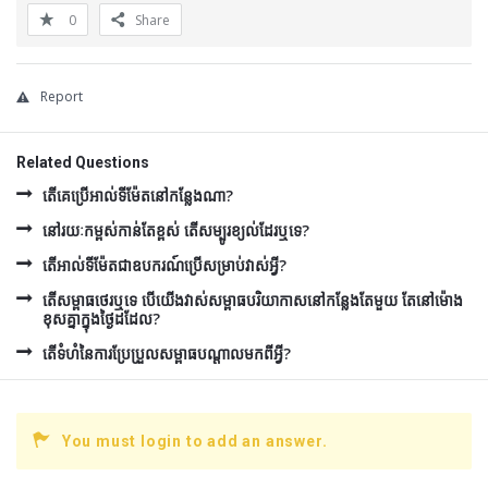
0
Share
Report
Related Questions
តើគេប្រើអាល់ទីម៉ែតនៅកន្លែងណា?
នៅរយៈកម្ពស់កាន់តែខ្ពស់ តើសម្បូរខ្យល់ដែរឬទេ?
តើអាល់ទីម៉ែតជាឧបករណ៍ប្រើសម្រាប់វាស់អ្វី?
តើសម្ពាធថេរឬទេ បើយើងវាស់សម្ពាធបរិយាកាសនៅកន្លែងតែមួយ តែនៅម៉ោង
ខុសគ្នាក្នុងថ្ងៃដដែល?
តើទំហំនៃការប្រែប្រួលសម្ពាធបណ្តាលមកពីអ្វី?
You must login to add an answer.