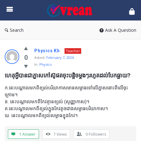
vrean.com
Search
Ask A Question
Physics Kh
Teacher
0
Asked:
February 7, 2026
In:
Physics
ហេតុអ្វីបានជាភ្នាសកៅស៊ូផតចុះបន្តិចម្តងៗរហូតដល់បែកធ្លាយ?
ក.នេះបណ្តាលមកពីខ្យល់បរិយាកាសមានសម្ពាធទៅលើភ្នាសនោះពីលើចុះ
ក្រោម។
ខ. នេះបណ្តាលមកពីកែវគ្មានខ្យល់ (សូញ្ញាកាស)។
គ.នេះបណ្តាលមកពីខ្យល់ក្នុងកែវតូចជាងសម្ពាធបរិយាកាស។
ឃ. នេះបណ្តាលមកពីខ្យល់សម្ពាធក្នុងកែវ។
1 Answer
7
Views
0
Followers