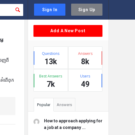
Sign In
Sign Up
Sidebar
Add A New Post
តម
Stats
Questions
Answers
13k
8k
ះចេញពី
Best Answers
Users
ងអំពើពុក
7k
49
Popular
Answers
How to approach applying for
a job at a company ...