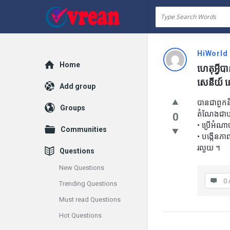
vrean.com
HiWorld
Explore
Home
ហេតុអ្វីប
សេនីយ៍ ន
Add group
បានជាពួកនិ
Groups
តំណែងជាបន្
0
• ប្រើអំណាច
Communities
• បង្កើនភា
រលួយ ។
Questions
New Questions
0 
Trending Questions
Must read Questions
Hot Questions