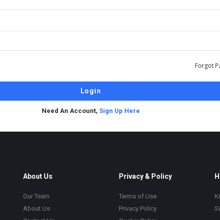
Forgot P
Need An Account,
Sign Up Here
About Us
Privacy & Policy
H
Our Team
Terms of Use
K
About Us
Privacy Policy
S