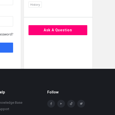
History
Ask A Question
assword?
elp
Follow
nowledge Base
upport