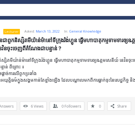
Asked:
March 13, 2022
In:
General Knowledge
Lecturer
ានជាពួកនិស្សិតមីយ៉ាន់ម៉ានៅទីក្រុងរ៉ង់ហ្គូន ធ្វើមហាបាតុកម្មទាមទារឲ្យឩត្
េវិនចុះចេញពីតំណែងជាបន្ទាន់ ?
ស្សិតមីយ៉ាន់ម៉ានៅទីក្រុងរ៉ង់ហ្គូន ធ្វើមហាបាតុកម្មទាមទារឲ្យឩត្តមសេនីយ៍ នេវិនចុ
ទាន់ ពីព្រោះ ៖
ផ្តាច់ការលើពួកប្រឆាំង
ពអយុត្តិធម៍ក្នុងសង្គមកាន់តែខ្លាំងឡើង ដែលបណ្តាលមកពីការធ្លាក់ចុះនៃសេដ្ឋកិច្ច និ
Answers
6
Views
0
Followers
0
Share