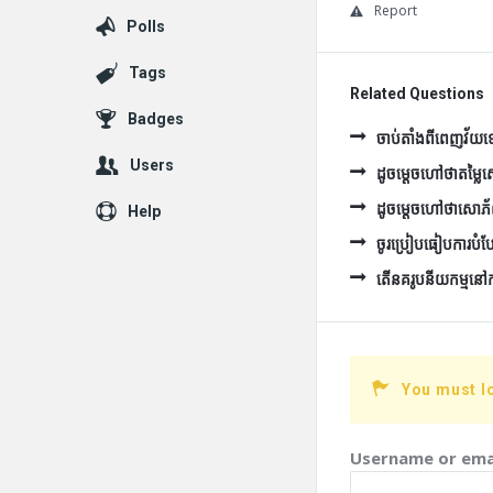
Report
Polls
Tags
Related Questions
Badges
ចាប់តាំងពីពេញវ័យទៅ 
Users
ដូចម្ដេចហៅថាតម្ល
ដូចម្ដេចហៅថាសោភ
Help
ចូរប្រៀបធៀបការបំប
តើនគរូបនីយកម្មនៅកម្ព
You must l
Username or ema