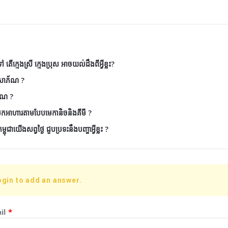
តើក្មេងស្រី ក្មេងប្រុស អាចយល់ដឹងពីអ្វីខ្លះ?
ៃសោភ័ណ ?
័ណ ?
ែកអាហារតាមបែបមេកានិចនិងគីមី ?
ុជាយើងសព្វថ្ងៃ ជួបប្រទះនឹងបញ្ហាអ្វីខ្លះ ?
ogin to add an answer.
il
*