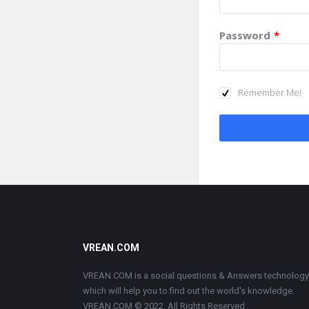
Password
*
Remember Me!
Footer
VREAN.COM
VREAN.COM is a social questions & Answers technology
which will help you to find out the world's knowledge.
VREAN.COM © 2022. All Rights Reserved