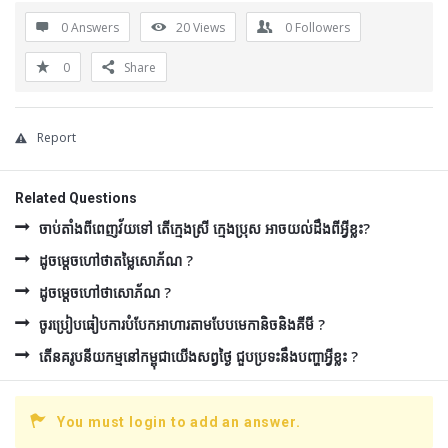
0 Answers
20
Views
0
Followers
0
Share
Report
Related Questions
ចាប់តាំងពីពេញវ័យទៅ តើក្មេងស្រី ក្មេងប្រុស អាចយល់ដឹងពីអ្វីខ្លះ?
ដូចម្ដេចហៅថាតម្លៃសោភ័ណ ?
ដូចម្ដេចហៅថាសោភ័ណ ?
ចូរប្រៀបធៀបការបំបែកអាហារតាមបែបមេកានិចនិងគីមី ?
តើនគរូបនីយកម្មនៅកម្ពុជាយើងសព្វថ្ងៃ ជួបប្រទះនឹងបញ្ហាអ្វីខ្លះ ?
You must login to add an answer.