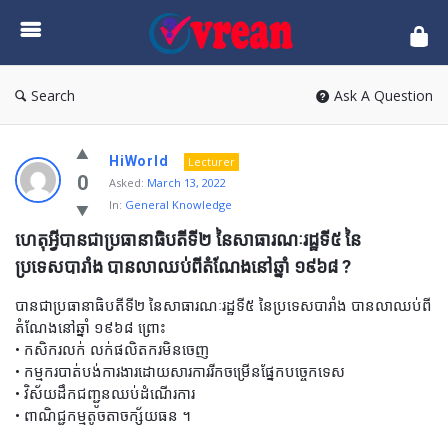
vrean.com
Search
Ask A Question
HiWorld
Lecturer
0
Asked:
March 13, 2022
In:
General Knowledge
ហេតុអ្វីបានជាប្រធានាធិបតីទី២ នៃសាធារណៈរដ្ឋទី៥ នៃ
ប្រទេសបារាំង បានលាឈប់ពីតំណែងនៅឆ្នាំ ១៩៦៨ ?
បានជាប្រធានាធិបតីទី២ នៃសាធារណៈរដ្ឋទី៥ នៃប្រទេសបារាំង បានលាឈប់ពី
តំណែងនៅឆ្នាំ ១៩៦៨ ព្រោះ
• កសិករលក់ លក់ផលិតករមិនចេញ
• កម្មករបាត់បង់ការងារដោយសារការរីកចម្រើនផ្នែកបច្ចេកទេស
• វិស័យដឹកជញ្ជូនឈប់ដំណើរការ
• ពាណិជ្ជកម្មតូចតាចក្ស័យធន ។