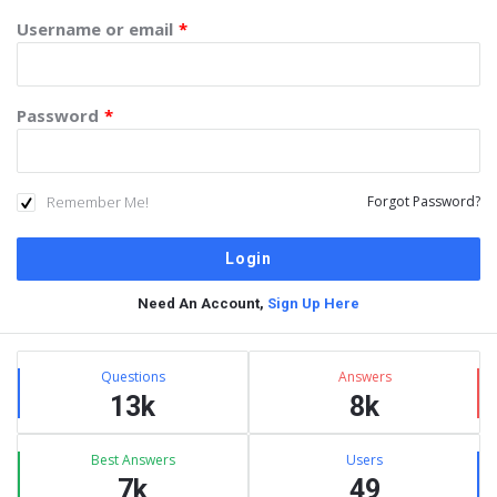
Username or email
*
Password
*
Remember Me!
Forgot Password?
Need An Account,
Sign Up Here
Sidebar
Stats
Questions
Answers
13k
8k
Best Answers
Users
7k
49