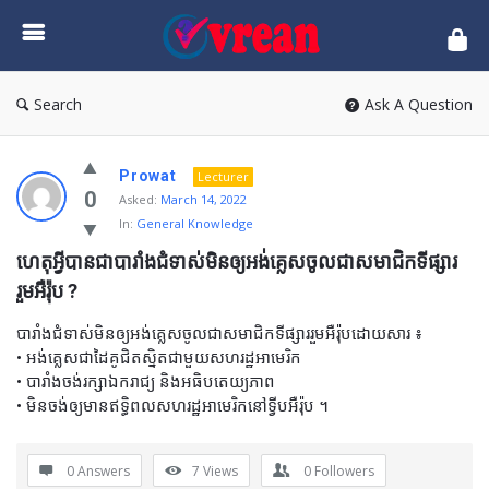
vrean.com
Search
Ask A Question
Prowat
Lecturer
0
Asked:
March 14, 2022
In:
General Knowledge
ហេតុអ្វីបានជាបារាំងជំទាស់មិនឲ្យអង់គ្លេសចូលជាសមាជិកទីផ្សារ
រួមអឺរ៉ុប ?
បារាំងជំទាស់មិនឲ្យអង់គ្លេសចូលជាសមាជិកទីផ្សាររួមអឺរ៉ុបដោយសារ ៖
• អង់គ្លេសជាដៃគូជិតស្និតជាមួយសហរដ្ឋអាមេរិក
• បារាំងចង់រក្សាឯករាជ្យ និងអធិបតេយ្យភាព
• មិនចង់ឲ្យមានឥទ្ធិពលសហរដ្ឋអាមេរិកនៅទ្វីបអឺរ៉ុប ។
0 Answers
7
Views
0
Followers