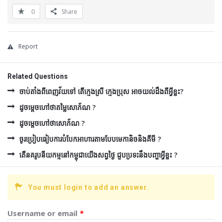
0
Share
Report
Related Questions
ចាប់តាំងពីពេញវ័យទៅ តើក្មេងស្រី ក្មេងប្រុស អាចយល់ដឹងពីអ្វីខ្លះ?
ដូចម្ដេចហៅថាតម្លៃសោភ័ណ ?
ដូចម្ដេចហៅថាសោភ័ណ ?
ចូរប្រៀបធៀបការបំបែកអាហារតាមបែបមេកានិចនិងគីមី ?
តើនគរូបនីយកម្មនៅកម្ពុជាយើងសព្វថ្ងៃ ជួបប្រទះនឹងបញ្ហាអ្វីខ្លះ ?
You must login to add an answer.
Username or email
*