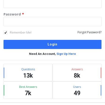
Password
*
Remember Me!
Forgot Password?
Need An Account,
Sign Up Here
Sidebar
Stats
Questions
Answers
13k
8k
Best Answers
Users
7k
49