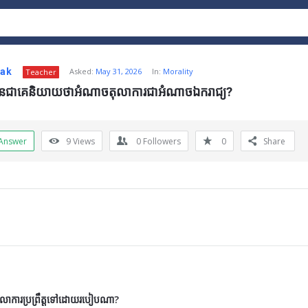
nak
Asked:
May 31, 2026
In:
Morality
Teacher
ីបានជាគេនិយាយថាអំណាចតុលាការជាអំណាចឯករាជ្យ?
Answer
9
Views
0
Followers
0
Share
ីតុលាការប្រព្រឹត្តទៅដោយរបៀបណា?