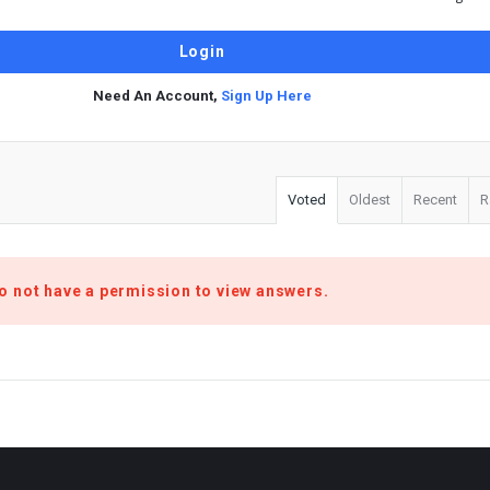
Need An Account,
Sign Up Here
Voted
Oldest
Recent
R
o not have a permission to view answers.