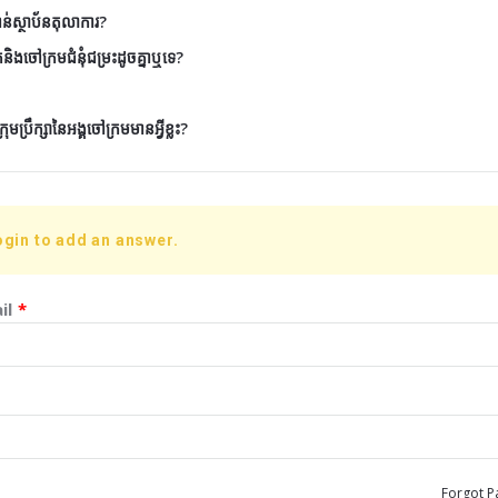
ាន់ស្ថាប័នតុលាការ?
និងចៅក្រមជំនុំជម្រះដូចគ្នាឬទេ?
ប្រឹក្សានៃអង្គចៅក្រមមានអ្វីខ្លះ?
ogin to add an answer.
il
*
Forgot P