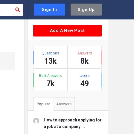
Sign In
Sign Up
Sidebar
Add A New Post
Stats
Questions
Answers
13k
8k
Best Answers
Users
7k
49
Popular
Answers
How to approach applying for
a job at a company ...