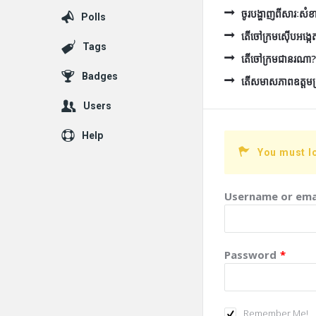
ចូរបង្ហាញពីសារៈសំខ
Polls
តើចៅក្រមស៊ើបអង្កេត
Tags
តើចៅក្រមជានរណា?
Badges
តើសមាសភាពឧត្ដមក្រុម
Users
Help
You must l
Username or ema
Password
*
Remember Me!