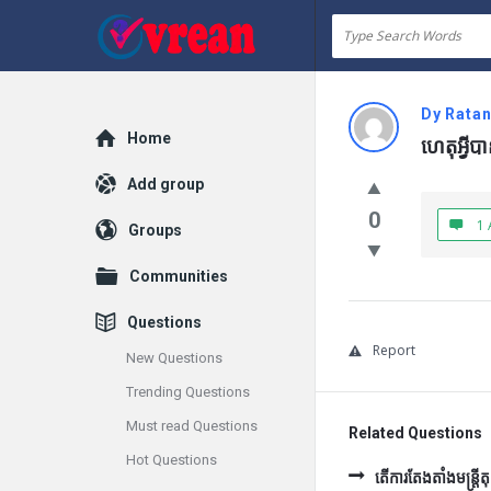
vrean.com
Dy Rata
Explore
Home
ហេតុអ្វ
Add group
0
1 
Groups
Communities
Questions
Report
New Questions
Trending Questions
Must read Questions
Related Questions
Hot Questions
តើការតែងតាំងមន្រ្ត