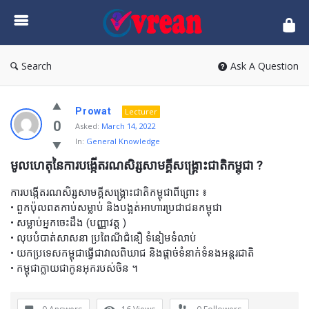
vrean.com
Search
Ask A Question
Prowat
Lecturer
0
Asked:
March 14, 2022
In:
General Knowledge
មូលហេតុនៃការបង្កើតរណសិរ្សសាមគ្គីសង្គ្រោះជាតិកម្ពុជា ?
ការបង្កើតរណសិរ្សសាមគ្គីសង្គ្រោះជាតិកម្ពុជាពីព្រោះ ៖
• ពួកប៉ុលពតកាប់សម្លាប់ និងបង្អត់អាហារប្រជាជនកម្ពុជា
• សម្លាប់អ្នកចេះដឹង (បញ្ញាវត្ត )
• លុបបំបាត់សាសនា ប្រពៃណីជំនឿ ទំនៀមទំលាប់
• យកប្រទេសកម្ពុជាធ្វើជាវាលពិឃាជ និងផ្តាច់ទំនាក់ទំនងអន្តរជាតិ
• កម្ពុជាក្លាយជាកូនអុករបស់ចិន ។