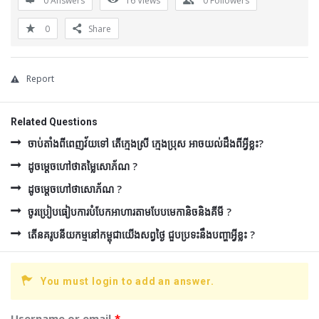
0 Answers
16
Views
0
Followers
0
Share
Report
Related Questions
ចាប់តាំងពីពេញវ័យទៅ តើក្មេងស្រី ក្មេងប្រុស អាចយល់ដឹងពីអ្វីខ្លះ?
ដូចម្ដេចហៅថាតម្លៃសោភ័ណ ?
ដូចម្ដេចហៅថាសោភ័ណ ?
ចូរប្រៀបធៀបការបំបែកអាហារតាមបែបមេកានិចនិងគីមី ?
តើនគរូបនីយកម្មនៅកម្ពុជាយើងសព្វថ្ងៃ ជួបប្រទះនឹងបញ្ហាអ្វីខ្លះ ?
You must login to add an answer.
Username or email
*