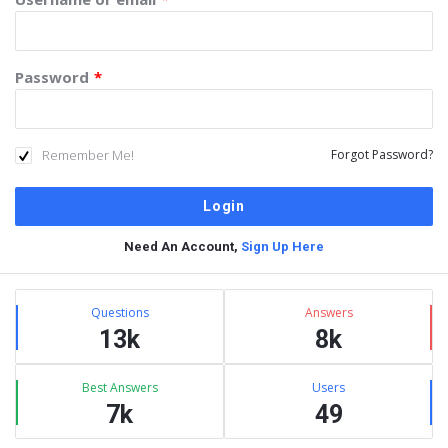
Password
*
Remember Me!
Forgot Password?
Need An Account,
Sign Up Here
Sidebar
Stats
Questions
Answers
13k
8k
Best Answers
Users
7k
49