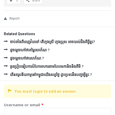
0
Share
Report
Related Questions
ចាប់តាំងពីពេញវ័យទៅ តើក្មេងស្រី ក្មេងប្រុស អាចយល់ដឹងពីអ្វីខ្លះ?
ដូចម្ដេចហៅថាតម្លៃសោភ័ណ ?
ដូចម្ដេចហៅថាសោភ័ណ ?
ចូរប្រៀបធៀបការបំបែកអាហារតាមបែបមេកានិចនិងគីមី ?
តើនគរូបនីយកម្មនៅកម្ពុជាយើងសព្វថ្ងៃ ជួបប្រទះនឹងបញ្ហាអ្វីខ្លះ ?
You must login to add an answer.
Username or email
*