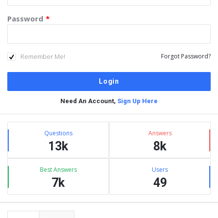
Password
*
Remember Me!
Forgot Password?
Need An Account,
Sign Up Here
Sidebar
Stats
Questions
Answers
13k
8k
Best Answers
Users
7k
49