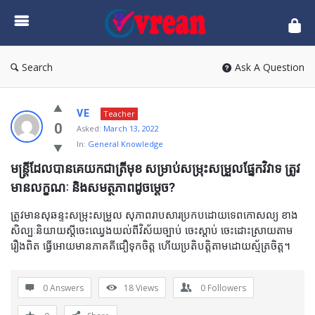
vrean.com
Search
Ask A Question
VE
Teacher
0
Asked:
March 13, 2022
In:
General Knowledge
មន្ត្រីដែលបានគេយកជាត្រីមុខ សម្រាប់សម្រុះសម្រួលផ្នែកវិវាទ ត្រូវ
មានលក្ខណៈ និងសមត្ថភាពដូចម្តេច?
ត្រូវមានសុឆន្ទះសម្រុះសម្រួល សុភាពរាបសារប្រកបដោយទេពកោសល្យ ខាង
សិល្បៈនិយាយស្តីចេះឈ្វេងយល់ពីវិស័យច្បាប់ ចេះស្តាប់ ចេះដោះស្រាយតាម
រឿងពិត ធ្វើអោយមានភាគគីជឿទុកចិត្ត ហើយប្រតិបត្តិតាមដោយស័្មត្រចិត្ត។
0 Answers
18
Views
0
Followers