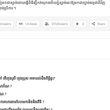
េះឪ្យមកជាខ្សាច់ដោយធ្វើពិធីផ្សឹកវាលុកចេតិយភ្នំខ្សាច់នេះឪ្យមកជាខ្សាច់ធម្មជាតិវិញ
ាច់បើ្រការ ។
Answers
14
Views
0
Followers
0
Share
តើក្មេងស្រី ក្មេងប្រុស អាចយល់ដឹងពីអ្វីខ្លះ?
ៃសោភ័ណ ?
័ណ ?
ែកអាហារតាមបែបមេកានិចនិងគីមី ?
ុជាយើងសព្វថ្ងៃ ជួបប្រទះនឹងបញ្ហាអ្វីខ្លះ ?