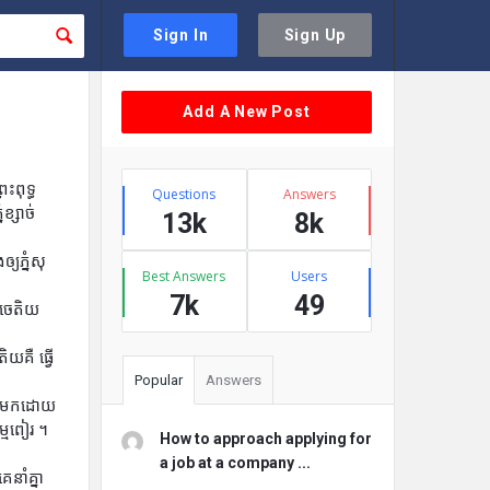
Sign In
Sign Up
Sidebar
Add A New Post
Stats
ះពុទ្ធ
Questions
Answers
ខ្សាច់
13k
8k
យភ្នំសុ
Best Answers
Users
7k
49
ាចេតិយ
ិយគឺ ធ្វើ
Popular
Answers
្លងមកដោយ
កម្មពៀរ ។
How to approach applying for
a job at a company ...
នាំគ្នា