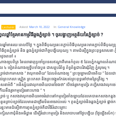
Asked:
March 10, 2022
In:
General Knowledge
Lecturer
លឆ្នាំខ្មែរមានកម្មវិធីឆ្លងភ្នំខ្សាច់ ។ ចូរបង្ហាញអត្ថន័យនៃភ្នំខ្សាច់ ?
លឆ្នាំមានរយៈពេលបីថ្ងៃ ។ ក្នុងពិធីបុណ្យនេះតភ្ជាប់ពិធីបុណ្យនេះមានភ្ជាប់ពិធីបុណ្យព្រ
ពូនភ្នំខ្សាច់ និង ឆ្លងភ្នំខ្សាច់ជាកិច្ចបង្ហើយបុណ្យ ។ តាមជំនឿក្នុងព្រះពុទ្ធសាសនា ភ្នំ
យដូចតទៅ ៖
ច់តំណាងឲ្យបពិត្រ នៃលោធាតុប្រចាំប្រទេសឥណ្ឌាគឺមានកំពូល ៥ ដែលភ្នំកណ្ដាលតំណាងឲ្
ល ៤ ទៀតតំណាងឲ្យទ្វីបទាំងបួន ជាសត្តបរិព័ទ្ធ ព័ទ្ធព័ន្ធជាបរិវារជុំវិញ ភ្នំសុមេរុ ។
្នំខ្សាច់ជាការកសាង “ វាលុកចេតិយ” ដែលតំណាងឲ្យ “ ព្រះចូឡាមណីចេតិយ “ ដែលជ
ល់ព្រះកេសា ស្នៀត ព្រះកេសា និងព្រះចង្កូមកែវរបស់ព្រះពុទ្ធនៅឋានត្រៃត្រឹង្ស ។
េសនាអំពី “ អនិស្ស័យវាលុកចេតិយបានចែងថា” បើចង់រួចកម្មពៀរ គប្បីសាងវាលុកចេត
ហើយនឹងរួចកម្មពៀរនោះហោង “ ។
្នំខ្សាច់ ឬ កសាងវាលុកចេតិយអាចរំដោះនៅកម្មពៀរទាំងឡាយដែលគេបានកសាងកន
ំនួនគ្រាប់ខ្សាច់ដែលមានជាច្រើនមិនអាចរាប់អស់ ។ ពូនភ្នំខ្សាច់និងឆ្លងភ្នំខ្សាច់ ផ្ដាច់
រខ្លះមានជំនឿថាការពូនភ្នំខ្សាច់គឺជាវិធីរំដោះគ្រោះ
ទក្សិណ៣ជុំនិងអធិដ្ឋាន ដើម្បីរំដោះកម្មពៀរ និងលាបាបនៅថ្ងៃបង្ហើយ (ថ្ងៃឡើងស័ក) គេ