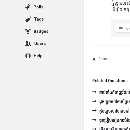
ភ្នំខ្សាច់ន
Polls
ដើម្បីយកខ្ស
Tags
0 
Badges
Users
Help
Report
Related Questions
ចាប់តាំងពីពេញវ័យទៅ 
ដូចម្ដេចហៅថាតម្ល
ដូចម្ដេចហៅថាសោភ
ចូរប្រៀបធៀបការបំប
តើនគរូបនីយកម្មនៅកម្ព