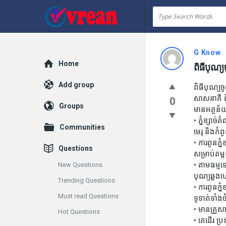
vrean.com
G Know
Explore
Home
ពិធីបុណ្យចូ
Add group
ពិធីបុណ្យចូ
សាសនាគឺ ពិធី
0
Groups
មានអត្ថន័
• ភ្នំខ្សា
Communities
មេរុ និងកំពូ
• ការពូនភ
Questions
សម្រាប់តម្ក
• តាមធម្មទ
New Questions
បុណ្យឆ្លង
Trending Questions
• ការពូនភ
Must read Questions
ទូទាត់ទាំងច
• មានគ្រួសា
Hot Questions
• គេដើរ ប្រ