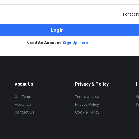
Forgot P
Need An Account,
Sign Up Here
About Us
Privacy & Policy
H
Our Team
Terms of Use
K
About Us
Privacy Policy
S
Contact Us
Cookie Policy