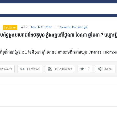
Asked:
March 11, 2022
In:
General Knowledge
Lecturer
ព័ទ្ធព្រះបរមរាជវាំងចតុមុន ភ្នំពេញនៅថ្ងៃណា ខែណា ឆ្នាំណា ? ឈ្មោះអ្
័ទ្ធវាំងនៅថ្ងៃទី ២៤ ខែមិថុនា ឆ្នាំ ១៨៨៤ ដោយមេដឹកនាំឈ្មោះ Charles Thomp
Answers
11
Views
0
Followers
0
Share