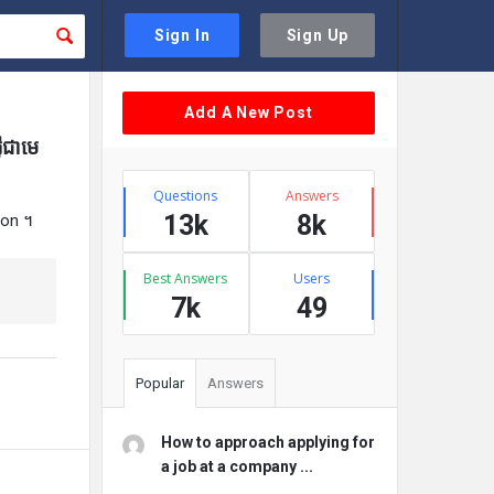
Sign In
Sign Up
Sidebar
Add A New Post
វីជាមេ
Stats
Questions
Answers
13k
8k
son ។
Best Answers
Users
7k
49
Popular
Answers
How to approach applying for
a job at a company ...