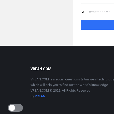
Remember Me!
Footer
VREAN.COM
VREAN.COM is a social questions & Answers technology
which will help you to find out the world's knowledge.
VREAN.COM © 2022. All Rights Reserved
By
VREAN