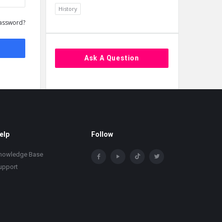
History
assword?
Ask A Question
elp
Follow
nowledge Base
upport