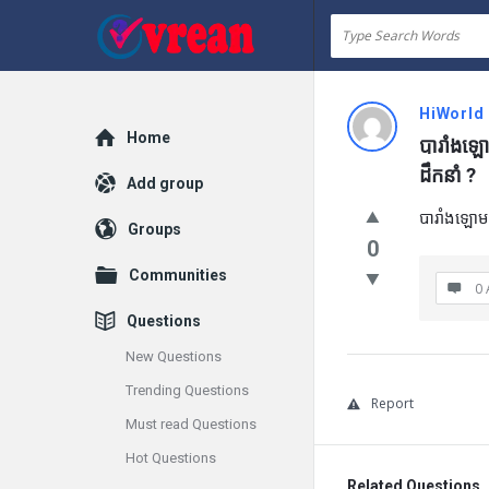
vrean.com
HiWorld
Explore
Home
បារាំងឡោម
ដឹកនាំ ?
Add group
បារាំងឡោមព
Groups
0
Communities
0 
Questions
New Questions
Trending Questions
Report
Must read Questions
Hot Questions
Related Questions