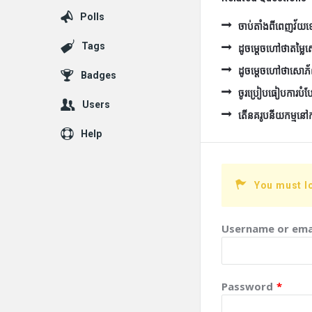
Polls
ចាប់តាំងពីពេញវ័យទៅ 
Tags
ដូចម្ដេចហៅថាតម្ល
ដូចម្ដេចហៅថាសោភ
Badges
ចូរប្រៀបធៀបការបំប
Users
តើនគរូបនីយកម្មនៅកម្ព
Help
You must l
Username or ema
Password
*