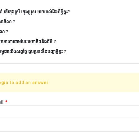
តើក្មេងស្រី ក្មេងប្រុស អាចយល់ដឹងពីអ្វីខ្លះ?
ៃសោភ័ណ ?
័ណ ?
ែកអាហារតាមបែបមេកានិចនិងគីមី ?
ុជាយើងសព្វថ្ងៃ ជួបប្រទះនឹងបញ្ហាអ្វីខ្លះ ?
ogin to add an answer.
il
*