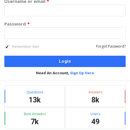
Username or email
*
Password
*
Remember Me!
Forgot Password?
Need An Account,
Sign Up Here
Sidebar
Stats
Questions
Answers
13k
8k
Best Answers
Users
7k
49