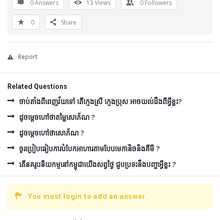
0 Answers
13
Views
0
Followers
0
Share
Report
Related Questions
ចាប់តាំងពីពេញវ័យទៅ តើក្មេងស្រី ក្មេងប្រុស អាចយល់ដឹងពីអ្វីខ្លះ?
ដូចម្ដេចហៅថាតម្លៃសោភ័ណ ?
ដូចម្ដេចហៅថាសោភ័ណ ?
ចូរប្រៀបធៀបការបំបែកអាហារតាមបែបមេកានិចនិងគីមី ?
តើនគរូបនីយកម្មនៅកម្ពុជាយើងសព្វថ្ងៃ ជួបប្រទះនឹងបញ្ហាអ្វីខ្លះ ?
You must login to add an answer.