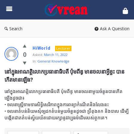
vrean.com
Search
Ask A Question
HiWorld
Lecturer
0
Asked:
March 11, 2022
In:
General Knowledge
នៅក្នុងអាណត្តិលោកប្រធានាធិបតី ប៉ុមពីឌូ មានចលនាអ្វីខ្លះ បាន
កើតមានឡើង?
នៅក្នុងអាណត្តិលោកប្រធានាធិបតី ប៉ុមពីឌូ មានចលនាមួយចំនួនបានកើត
ឡើងដូចជា៖
• ចលនាស្រ្ដីទាមទារសិទ្ធិសេរីភាពក្នុងការពន្យាកំណើតនិងលែងនះ
• ចលនាតំបន់និយមសុំឲ្យដកតំបន់មួយចំនួនដូចជា ប្រឹតុងគក និងបាស ដើម្បី
បង្កើតជាតតំបន់ស្វ័យយ័តដោយរក្សានូវវប្បធម៌ដើមរបស់ពួកគេ។