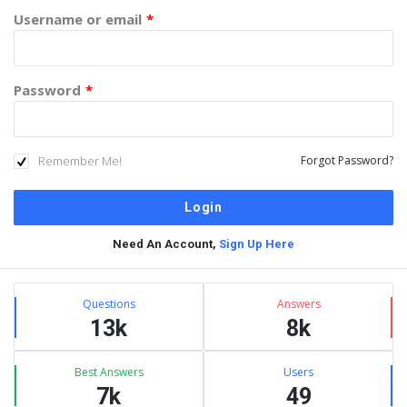
Username or email
*
Password
*
Remember Me!
Forgot Password?
Need An Account,
Sign Up Here
Sidebar
Stats
Questions
Answers
13k
8k
Best Answers
Users
7k
49