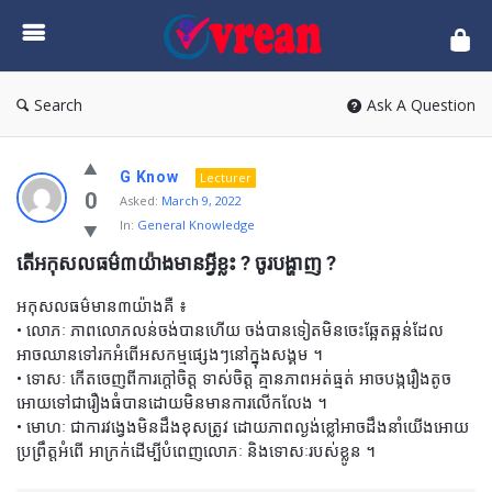
vrean.com
Search
Ask A Question
G Know
Lecturer
0
Asked:
March 9, 2022
In:
General Knowledge
តើអកុសលធម៌៣យ៉ាងមានអ្វីខ្លះ ? ចូរបង្ហាញ ?
អកុសលធម៌មាន៣យ៉ាងគឺ ៖
• លោភៈ ភាពលោភលន់ចង់បានហើយ ចង់បានទៀតមិនចេះឆ្អែតឆ្អន់ដែល
អាចឈានទៅរកអំពើអសកម្មផ្សេងៗនៅក្នុងសង្គម ។
• ទោសៈ កើតចេញពីការក្តៅចិត្ត ទាស់ចិត្ត គ្មានភាពអត់ធ្មត់ អាចបង្ករឿងតូច
អោយទៅជារឿងធំបានដោយមិនមានការលើកលែង ។
• មោហៈ ជាការវង្វេងមិនដឹងខុសត្រូវ ដោយភាពល្ងង់ខ្លៅអាចដឹងនាំយើងអោយ
ប្រព្រឹត្តអំពើ អាក្រក់ដើម្បីបំពេញលោភៈ និងទោសៈរបស់ខ្លូន ។