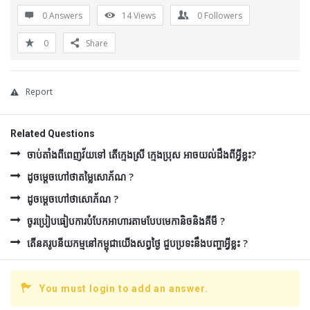
0 Answers
14
Views
0
Followers
0
Share
Report
Related Questions
ចាប់តាំងពីពេញវ័យទៅ តើក្មេងស្រី ក្មេងប្រុស អាចយល់ដឹងពីអ្វីខ្លះ?
ដូចម្ដេចហៅថាតម្លៃសោភ័ណ ?
ដូចម្ដេចហៅថាសោភ័ណ ?
ចូរប្រៀបធៀបការបំបែកអាហារតាមបែបមេកានិចនិងគីមី ?
តើនគរូបនីយកម្មនៅកម្ពុជាយើងសព្វថ្ងៃ ជួបប្រទះនឹងបញ្ហាអ្វីខ្លះ ?
You must login to add an answer.