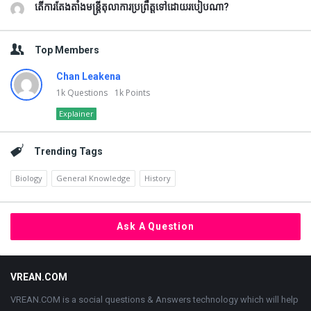
តើការតែងតាំងមន្រ្តីតុលាការប្រព្រឹត្តទៅដោយរបៀបណា?
Top Members
Chan Leakena
1k
Questions
1k
Points
Explainer
Trending Tags
Biology
General Knowledge
History
Ask A Question
Footer
VREAN.COM
VREAN.COM is a social questions & Answers technology which will help