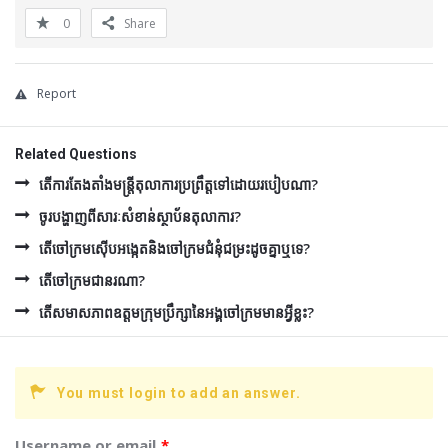
0
Share
Report
Related Questions
តើការតែងតាំងមន្រ្តីតុលាការប្រព្រឹត្តទៅដោយរបៀបណា?
ចូរបង្ហាញពីសារៈសំខាន់ស្ថាប័នតុលាការ?
តើចៅក្រមស៊ើបអង្កេតនិងចៅក្រមជំនុំជម្រះដូចគ្នាឬទេ?
តើចៅក្រមជានរណា?
តើសមាសភាពឧត្ដមក្រុមប្រឹក្សានៃអង្គចៅក្រមមានអ្វីខ្លះ?
You must login to add an answer.
Username or email
*