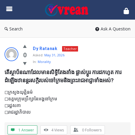
vrean.com
Search
Ask A Question
Dy Ratanak
Teacher
0
Asked:
May 31, 2026
In:
Morality
តើស្ថាប័នណាដែលមានសិទ្ធិតែងតាំង ផ្លាស់ប្ដូរ ការដកហូត ការ
ដំឡើងឋានន្តរសកិ្ករបស់ចៅក្រមនិងព្រះរាជអាជ្ញាទាំងអស់?
◻ក្រសួងយុត្តិធម៌
◻ឧត្ដមក្រុមប្រឹក្សានៃអង្គចៅក្រម
◻រដ្ឋសភា
◻រាជរដ្ឋាភិបាល
1 Answer
4
Views
0
Followers