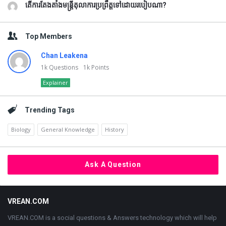
តើការតែងតាំងមន្រ្តីតុលាការប្រព្រឹត្តទៅដោយរបៀបណា?
Top Members
Chan Leakena
1k
Questions
1k
Points
Explainer
Trending Tags
Biology
General Knowledge
History
Ask A Question
Footer
VREAN.COM
VREAN.COM is a social questions & Answers technology which will help