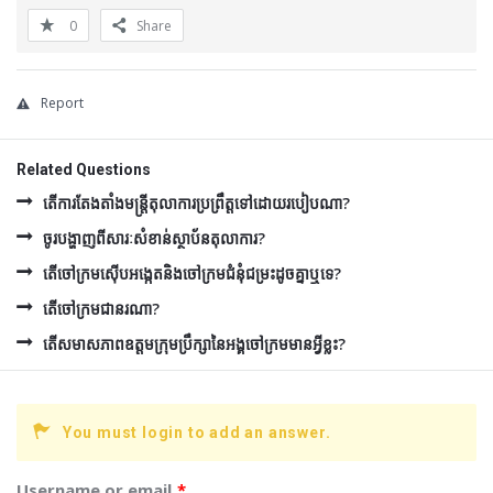
0
Share
Report
Related Questions
តើការតែងតាំងមន្រ្តីតុលាការប្រព្រឹត្តទៅដោយរបៀបណា?
ចូរបង្ហាញពីសារៈសំខាន់ស្ថាប័នតុលាការ?
តើចៅក្រមស៊ើបអង្កេតនិងចៅក្រមជំនុំជម្រះដូចគ្នាឬទេ?
តើចៅក្រមជានរណា?
តើសមាសភាពឧត្ដមក្រុមប្រឹក្សានៃអង្គចៅក្រមមានអ្វីខ្លះ?
You must login to add an answer.
Username or email
*