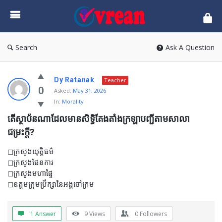
vrean.com
Search
Ask A Question
Dy Ratanak
Teacher
0
Asked:
May 31, 2026
In:
Morality
តើស្ថាប័នណាដែលមានសិទ្ធិតែងតាំងក្រឡាបញ្ជីតាមសាលា
ជម្រះក្ដី?
◻ក្រសួងយុត្តិធម៌
◻ក្រសួងផែនការ
◻ក្រសួងមហាផ្ទៃ
◻ឧត្ដមក្រុមប្រឹក្សានៃអង្គចៅក្រម
1 Answer
9
Views
0
Followers