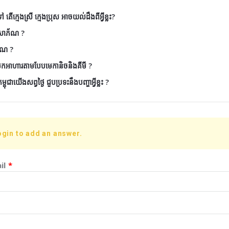
តើក្មេងស្រី ក្មេងប្រុស អាចយល់ដឹងពីអ្វីខ្លះ?
ៃសោភ័ណ ?
័ណ ?
ែកអាហារតាមបែបមេកានិចនិងគីមី ?
ុជាយើងសព្វថ្ងៃ ជួបប្រទះនឹងបញ្ហាអ្វីខ្លះ ?
ogin to add an answer.
il
*