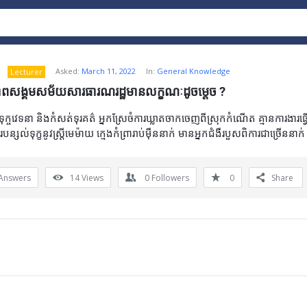
Asked:
March 11, 2022
In:
General Knowledge
Lecturer
ភាពសង្គមសម័យសារធារណរដ្ឋមានលក្ខណៈដូចម្តេច ?
ុក្ចវេទនា និងកំសត់ទុរគត៌ អ្នកស្រែចំការឃ្លាតចាកចេញពីស្រុកកំណើត គ្មានការងារធ្វើ
ារបន្សល់ទុក្ខនូវស្រ្តីមេម៉ាយ ក្មេងកំព្រារាប់ម៉ឺននាក់ មានអ្នកជំងឺរបួសពិការជាច្រើននាក់
Answers
14
Views
0
Followers
0
Share