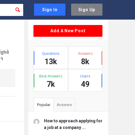
Sign In
Sign Up
Sidebar
Add A New Post
Stats
ព្រាត់
Questions
Answers
 ។
13k
8k
Best Answers
Users
7k
49
Popular
Answers
How to approach applying for
a job at a company ...