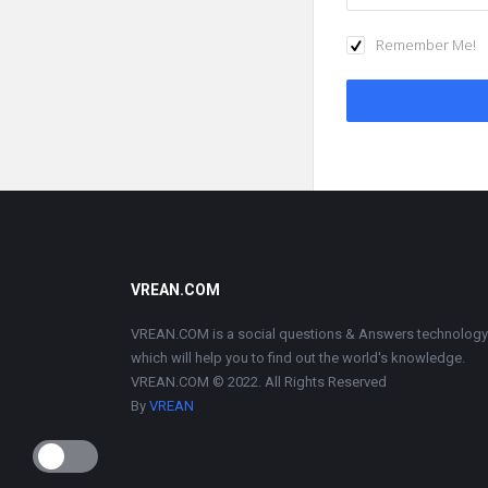
Remember Me!
Footer
VREAN.COM
VREAN.COM is a social questions & Answers technology
which will help you to find out the world's knowledge.
VREAN.COM © 2022. All Rights Reserved
By
VREAN