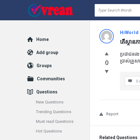
vrean.com
HiWorld
Explore
Home
តើស្ថាន
Add group
ប្រជាជនរងទ
ប្រាស់គ្រួស
0
Groups
Communities
0 
Questions
New Questions
Trending Questions
Report
Must read Questions
Hot Questions
Related Questions