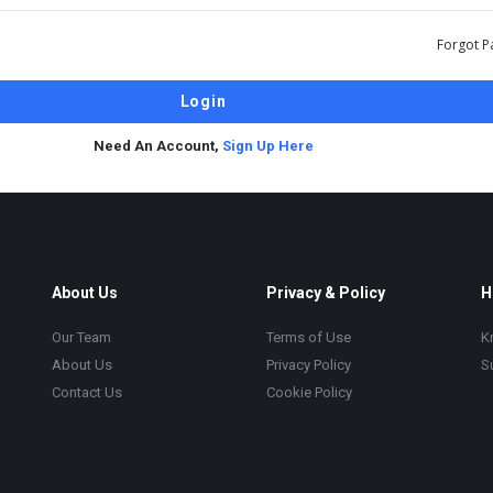
Forgot P
Need An Account,
Sign Up Here
About Us
Privacy & Policy
H
Our Team
Terms of Use
K
About Us
Privacy Policy
S
Contact Us
Cookie Policy