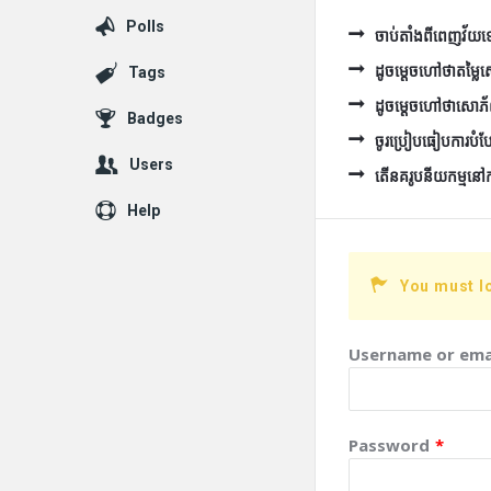
Polls
ចាប់តាំងពីពេញវ័យទៅ 
ដូចម្ដេចហៅថាតម្ល
Tags
ដូចម្ដេចហៅថាសោភ
Badges
ចូរប្រៀបធៀបការបំប
Users
តើនគរូបនីយកម្មនៅកម្ព
Help
You must l
Username or ema
Password
*