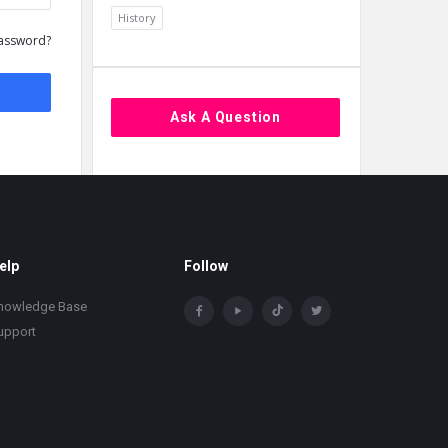
History
assword?
Ask A Question
elp
Follow
nowledge Base
upport