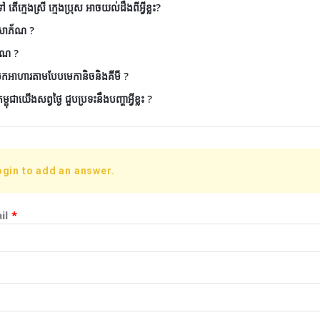
តើក្មេងស្រី ក្មេងប្រុស អាចយល់ដឹងពីអ្វីខ្លះ?
ៃសោភ័ណ ?
័ណ ?
ែកអាហារតាមបែបមេកានិចនិងគីមី ?
ុជាយើងសព្វថ្ងៃ ជួបប្រទះនឹងបញ្ហាអ្វីខ្លះ ?
ogin to add an answer.
il
*