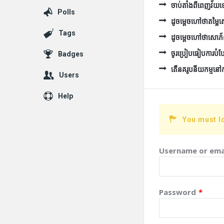
ចាប់តាំងពីពេញវ័យទៅ 
Polls
ដូចម្ដេចហៅថាតម្ល
Tags
ដូចម្ដេចហៅថាសោភ
ចូរប្រៀបធៀបការបំប
Badges
តើនគរូបនីយកម្មនៅកម្ព
Users
Help
You must l
Username or ema
Password
*