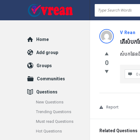
vrean.com
V Rean
Explore
Home
តើសំបកផែនដ
Add group
សំបកផែនដីផ្
0
Groups
0 
Communities
Questions
New Questions
Report
Trending Questions
Must read Questions
Related Questions
Hot Questions