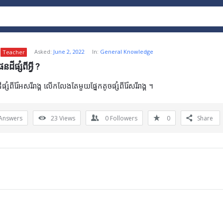
Asked:
June 2, 2022
In:
General Knowledge
Teacher
ីផ្សំពីអ្វី ?
សំពីរ៉ែអសរីរាង្គ លើកលែងតែមួយផ្នែកតូចផ្សំពីរ៉ែសរីរាង្គ ។
Answers
23
Views
0
Followers
0
Share