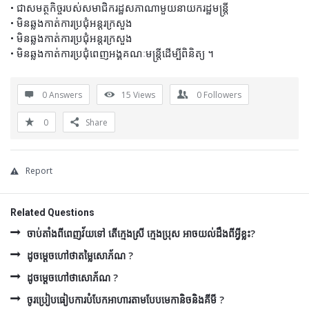
• ជាសមត្ថកិច្ចរបស់សមាជិករដ្ឋសភាណាមួយនាយករដ្ឋមន្រ្តី
• មិនឆ្លងកាត់ការប្រជុំអន្តរក្រសួង
• មិនឆ្លងកាត់ការប្រជុំអន្តរក្រសួង
• មិនឆ្លងកាត់ការប្រជុំពេញអង្គគណៈមន្រ្តីដើម្បីពិនិត្យ ។
0 Answers
15
Views
0
Followers
0
Share
Report
Related Questions
ចាប់តាំងពីពេញវ័យទៅ តើក្មេងស្រី ក្មេងប្រុស អាចយល់ដឹងពីអ្វីខ្លះ?
ដូចម្ដេចហៅថាតម្លៃសោភ័ណ ?
ដូចម្ដេចហៅថាសោភ័ណ ?
ចូរប្រៀបធៀបការបំបែកអាហារតាមបែបមេកានិចនិងគីមី ?