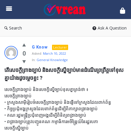
vrean.com
Search
Ask A Question
G Know
Lecturer
0
Asked:
March 10, 2022
In:
General Knowledge
តើសេចក្តីព្រាងច្បាប់ និងសចក្តីស្នើច្បាប់មានដំណើរព្រព្រឹត្តទៅខុស
គ្នាយ៉ាងដូចម្តេចខ្លះ ?​
សេចក្តីព្រាងច្បាប់ និងសេចក្តីស្នើច្បាប់ខុសគ្នាត្រង់ថា ៖
សេចក្តីព្រាងច្បាប់
• ក្រសួងសាម៉ីរៀបចំសេចក្តីព្រាងច្បាប់ និងផ្ញើទៅក្រសួងដែលពាក់ព័ន្ធ
• កិច្ចប្រជុំអង្គក្រសួងដែលពាក់ព័ន្ធដើម្បីពិភាក្សាពង្រាងច្បាប់
• គណៈរដ្ឋមន្ត្រីប្រជុំពេញអង្គដើម្បីពិនិត្យពង្រាងច្បាប់
• ពង្រាងច្បាប់ត្រូវបញ្ជូនគណៈកម្មាធិការអចិន្ត្រៃយ៍នៃរដ្ឋសភា
សេចក្តីស្នើច្បាប់