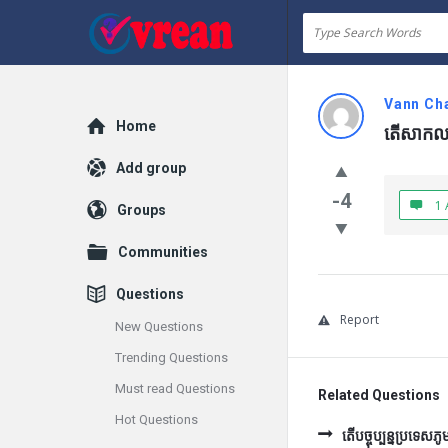
vrean.com
Vann Ch
Explore
Home
តើសាកលវ
Add group
-4
1 
Groups
Communities
Questions
Report
New Questions
Trending Questions
Must read Questions
Related Questions
Hot Questions
តើបច្ចុប្បន្នប្រទេស