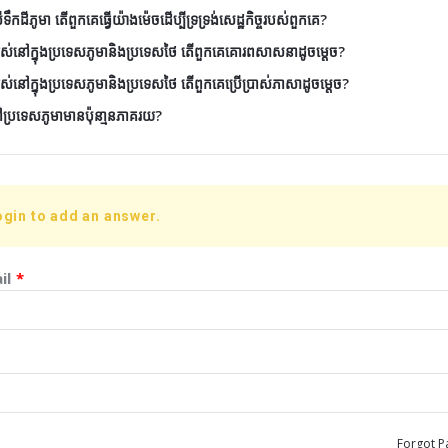
ីភូមា តើពួកគេធ្វើយ៉ាងម៉េចដើប្បីទ្រទ្រង់សេដ្ឋកិច្ចរបស់ពួកគេ?
មនរស់នៅក្នុងប្រទេសភូមានិងប្រទេសថៃ តើពួកគេគោរពសាសនាដូចម្តេច?
នរស់នៅក្នុងប្រទេសភូមានិងប្រទេសថៃ តើពួកគេប្រើប្រាស់ភាសាដូចម្តេច?
្រទេសភូមាមានប៉ុនា្មនភាគរយ?
ogin to add an answer.
il
*
Forgot P