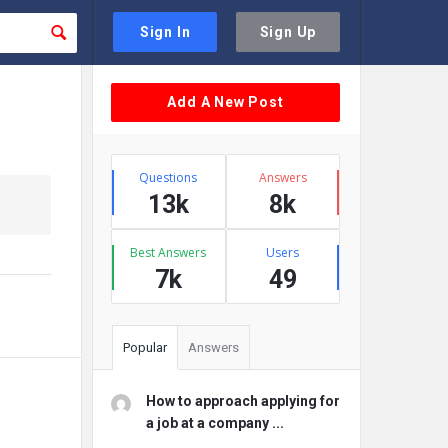
Sign In
Sign Up
Sidebar
Add A New Post
Stats
Questions
Answers
13k
8k
Best Answers
Users
7k
49
Popular
Answers
How to approach applying for
a job at a company ...