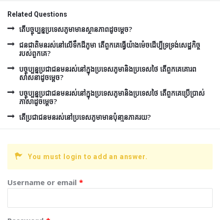
Related Questions
តើបច្ចុប្បន្នប្រទេសភូមាមានស្ថានភាពដូចម្តេច?
ជនជាតិមនរស់នៅលើទឹកដីភូមា តើពួកគេធ្វើយ៉ាងម៉េចដើប្បីទ្រទ្រង់សេដ្ឋកិច្ច
របស់ពួកគេ?
បច្ចុប្បន្នប្រជាជនមនរស់នៅក្នុងប្រទេសភូមានិងប្រទេសថៃ តើពួកគេគោរព
សាសនាដូចម្តេច?
បច្ចុប្បន្នប្រជាជនមនរស់នៅក្នុងប្រទេសភូមានិងប្រទេសថៃ តើពួកគេប្រើប្រាស់
ភាសាដូចម្តេច?
តើប្រជាជនមនរស់នៅប្រទេសភូមាមានប៉ុនា្មនភាគរយ?
You must login to add an answer.
Username or email
*