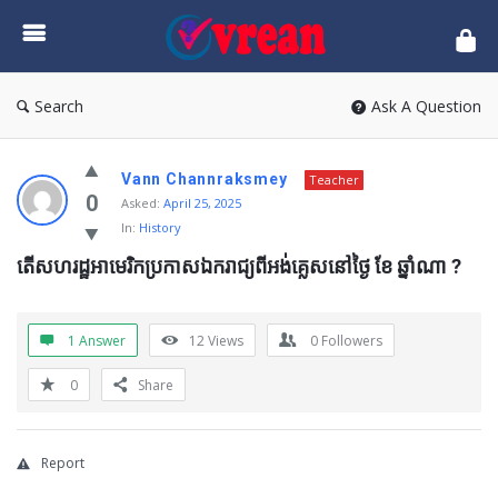
vrean.com
Search
Ask A Question
Vann Channraksmey
Teacher
0
Asked:
April 25, 2025
In:
History
តើសហរដ្ឋអាមេរិកប្រកាសឯករាជ្យពីអង់គ្លេសនៅថ្ងៃ ខែ ឆ្នាំណា ?
1 Answer
12
Views
0
Followers
0
Share
Report