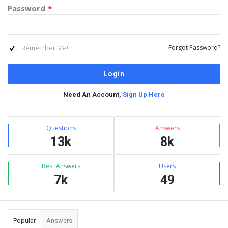
Password
*
Remember Me!
Forgot Password?
Need An Account,
Sign Up Here
Sidebar
Stats
Questions
Answers
13k
8k
Best Answers
Users
7k
49
Popular
Answers