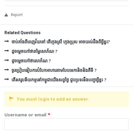
Report
Related Questions
ចាប់តាំងពីពេញវ័យទៅ តើក្មេងស្រី ក្មេងប្រុស អាចយល់ដឹងពីអ្វីខ្លះ?
ដូចម្ដេចហៅថាតម្លៃសោភ័ណ ?
ដូចម្ដេចហៅថាសោភ័ណ ?
ចូរប្រៀបធៀបការបំបែកអាហារតាមបែបមេកានិចនិងគីមី ?
តើនគរូបនីយកម្មនៅកម្ពុជាយើងសព្វថ្ងៃ ជួបប្រទះនឹងបញ្ហាអ្វីខ្លះ ?
You must login to add an answer.
Username or email
*