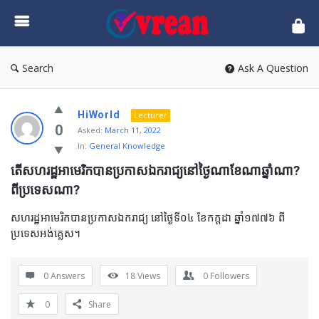
vrean.com
Search
Ask A Question
HiWorld
Lecturer
0
Asked:
March 11, 2022
In:
General Knowledge
តើសហរដ្ឋអាមេរិកបានប្រកាសឯករាជ្យនៅថ្ងៃណាខែណាឆ្នាំណា? 
ពីប្រទេសណា?
សហរដ្ឋអាមេរិកបានប្រកាសឯករាជ្យ នៅថ្ងៃទី០៤ ខែកក្ដដា ឆ្នាំ១៧៧៦ ពី
ប្រទេសអង់គ្លេស។
0 Answers
18
Views
0
Followers
0
Share