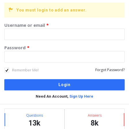
You must login to add an answer.
Username or email
*
Password
*
Remember Me!
Forgot Password?
Need An Account,
Sign Up Here
Sidebar
Stats
Questions
Answers
13k
8k