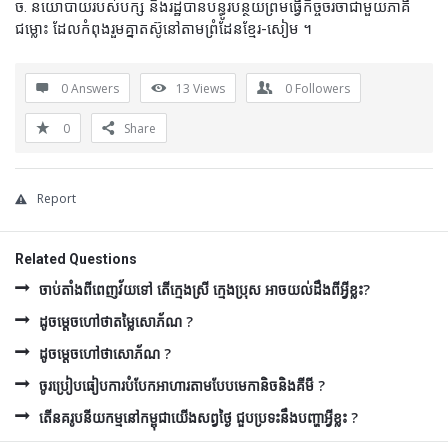
ច. នយោបាយរបស់បក្ស និងរដ្ឋបានបន្ធូរបន្ថយព្រមធ្វើកិច្ចចរចាជាមួយភាគី
ជម្លោះ ដែលកំពុងរួមគ្នាតស៊ូនៅតាមព្រំដែនខ្មែរ-សៀម ។
0 Answers
13
Views
0
Followers
0
Share
Report
Related Questions
ចាប់តាំងពីពេញវ័យទៅ តើក្មេងស្រី ក្មេងប្រុស អាចយល់ដឹងពីអ្វីខ្លះ?
ដូចម្ដេចហៅថាតម្លៃសោភ័ណ ?
ដូចម្ដេចហៅថាសោភ័ណ ?
ចូរប្រៀបធៀបការបំបែកអាហារតាមបែបមេកានិចនិងគីមី ?
តើនគរូបនីយកម្មនៅកម្ពុជាយើងសព្វថ្ងៃ ជួបប្រទះនឹងបញ្ហាអ្វីខ្លះ ?