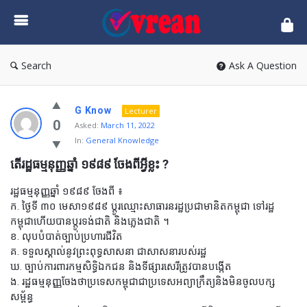
vrean.com
Search
Ask A Question
G Know
Lecturer
0
Asked:
March 11, 2022
In:
General Knowledge
តើរដ្ឋធម្មនុញ្ញឆ្នាំ ១៩៨៩ ចែងពីអ្វីខ្លះ ?
រដ្ឋធម្មនុញ្ញឆ្នាំ ១៩៨៩ ចែងពី ៖
ក. ថ្ងៃទី ៣០ មេសា១៩៨៩ ប្តូរឈ្មោះសាធារនរដ្ឋប្រជាមានិតកម្ពុជា ទៅរដ្ឋ
កម្ពុជាហើយបានប្តូរទង់ជាតិ និងភ្លេងជាតិ ។
ខ. លុបបំបាត់ច្បាប់ប្រហារជីវិត
គ. ទទួលស្គាល់នូវព្រះពុទ្ធសាសនា ជាសាសនារបស់រដ្ឋ
ឃ. ច្បាប់ការពារកម្មសិទ្ធិឯកជន និងទីផ្សារសេរីត្រូវបានបង្កើត
ង. រដ្ឋធម្មនុញ្ញចែងថាប្រទេសកម្ពុជាជាប្រទេសអព្យាក្រឹត្យនិងមិនចូលបក្ស
សម្ព័ន្ធ