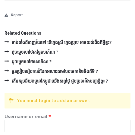
Report
Related Questions
ចាប់តាំងពីពេញវ័យទៅ តើក្មេងស្រី ក្មេងប្រុស អាចយល់ដឹងពីអ្វីខ្លះ?
ដូចម្ដេចហៅថាតម្លៃសោភ័ណ ?
ដូចម្ដេចហៅថាសោភ័ណ ?
ចូរប្រៀបធៀបការបំបែកអាហារតាមបែបមេកានិចនិងគីមី ?
តើនគរូបនីយកម្មនៅកម្ពុជាយើងសព្វថ្ងៃ ជួបប្រទះនឹងបញ្ហាអ្វីខ្លះ ?
You must login to add an answer.
Username or email
*