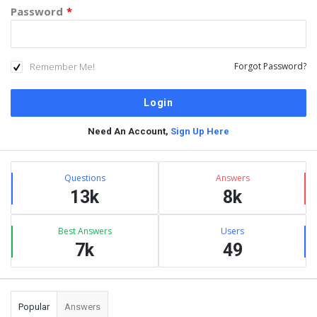
Password
*
Remember Me!
Forgot Password?
Need An Account,
Sign Up Here
Sidebar
Stats
Questions
Answers
13k
8k
Best Answers
Users
7k
49
Popular
Answers