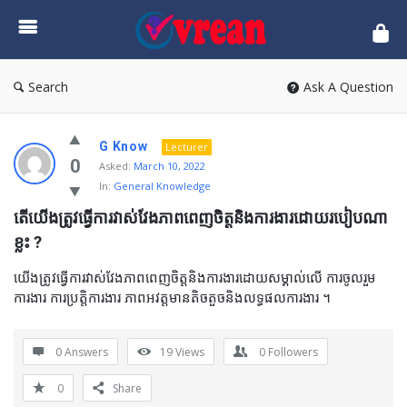
vrean.com
Search
Ask A Question
G Know
Lecturer
0
Asked:
March 10, 2022
In:
General Knowledge
តើយើងត្រូវធ្វើការវាស់វែងភាពពេញចិត្តនិងការងារដោយរបៀបណា
ខ្លះ ?
យើងត្រូវធ្វើការវាស់វែងភាពពេញចិត្តនិងការងារដោយសម្គាល់លើ ការចូលរួម
ការងារ ការប្រត្តិការងារ ភាពអវត្តមានតិចតួចនិងលទ្ធផលការងារ ។
0 Answers
19
Views
0
Followers
0
Share