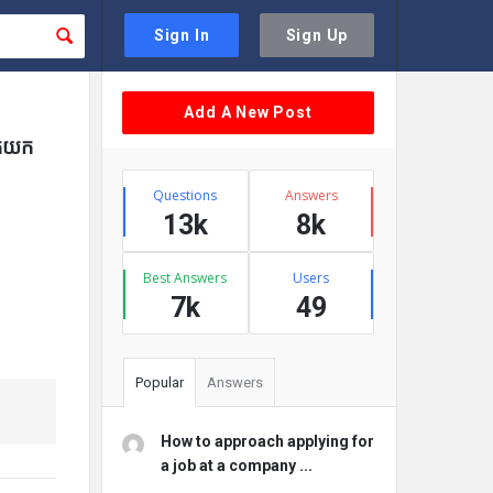
Sign In
Sign Up
Sidebar
Add A New Post
ើកយក
Stats
Questions
Answers
13k
8k
Best Answers
Users
7k
49
Popular
Answers
How to approach applying for
a job at a company ...