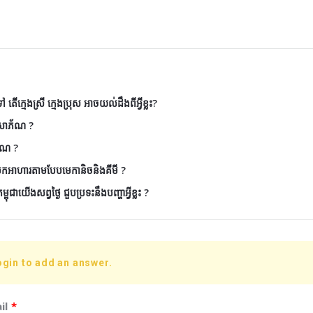
តើក្មេងស្រី ក្មេងប្រុស អាចយល់ដឹងពីអ្វីខ្លះ?
ៃសោភ័ណ ?
័ណ ?
ែកអាហារតាមបែបមេកានិចនិងគីមី ?
ុជាយើងសព្វថ្ងៃ ជួបប្រទះនឹងបញ្ហាអ្វីខ្លះ ?
ogin to add an answer.
il
*