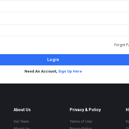
Forgot P
Need An Account,
Sign Up Here
About Us
Privacy & Policy
H
Our Team
Terms of Use
K
About Us
Privacy Policy
S