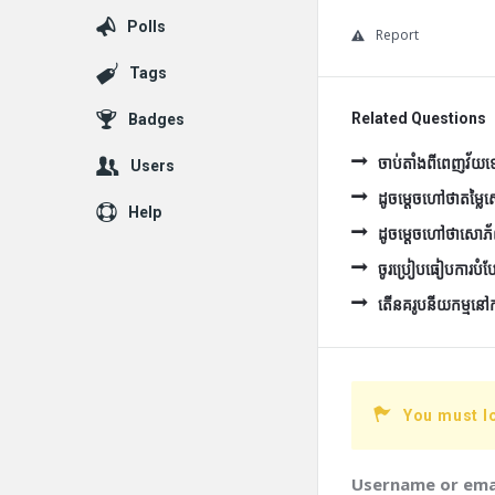
Polls
Report
Tags
Related Questions
Badges
ចាប់តាំងពីពេញវ័យទៅ 
Users
ដូចម្ដេចហៅថាតម្ល
Help
ដូចម្ដេចហៅថាសោភ
ចូរប្រៀបធៀបការបំប
តើនគរូបនីយកម្មនៅកម្ព
You must l
Username or ema