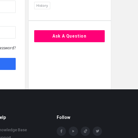
History
Ask A Question
assword?
elp
Follow
nowledge Base
upport