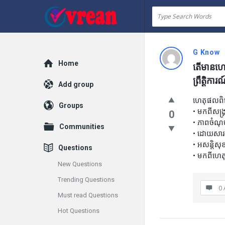
vrean.com
G Know
Explore
Home
តើមានហេ
ព្រឹត្តិ
Add group
ហេតុផលព
Groups
• មកពីសង្គ្រ
0
• ភាពចំណុ
Communities
• ដោយសារក
• អសន្តិសុ
Questions
• មកពីហ
New Questions
Trending Questions
0 
Must read Questions
Hot Questions