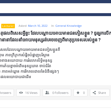
Asked:
March 10, 2022
In:
General Knowledge
Lecturer
តុផលពិសេសអ្វីខ្លះ ដែលបណ្តាយអោយមានជនភៀសខ្លួន ? ចូរអ្នកល
ការណ៍នានាដែលនាំអោយមនុស្សរត់គេចចេញពីមាតុប្រទេសរបស់ខ្លួន ?
ិសេសដែលបណ្តាយអោយមានជនភៀសខ្លួនគឺ
ាម ភាពក្រីក្រការបំផ្លិចបំផ្លាញបរិស្ថាន
ចខាងនយោបាយ ការរំលោភសិទ្ធិមនុស្ស
ារភ័យខ្លាចអំពើមនុស្សឃាត ចាប់ជំរិត
ខ ភាពអត់ឃ្លាន ការរីករាលដាលនៃជំងឺផ្សេងៗ
េតុផលនយោបាយជាដើម
Answers
16
Views
0
Followers
0
Share