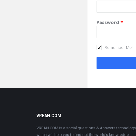
Password
*
Remember Me!
Footer
VREAN.COM
VREAN.COM is a social questions & Answers technology
which will help you to find out the world's knowledge.