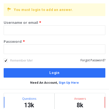
You must login to add an answer.
Username or email
*
Password
*
Remember Me!
Forgot Password?
Need An Account,
Sign Up Here
Sidebar
Stats
Questions
Answers
13k
8k