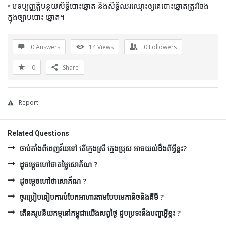
• បទប្បញ្ញត្តិបន្ថយសិទ្ធិបោះឆ្នោត និងសិទ្ធិឈរឈ្មោះឲ្យគេបោះឆ្នោតត្រូវចែង
ក្នុងច្បាប់បោះ ឆ្នោត។
0 Answers
14
Views
0
Followers
0
Share
Report
Related Questions
ចាប់តាំងពីពេញវ័យទៅ តើក្មេងស្រី ក្មេងប្រុស អាចយល់ដឹងពីអ្វីខ្លះ?
ដូចម្ដេចហៅថាតម្លៃសោភ័ណ ?
ដូចម្ដេចហៅថាសោភ័ណ ?
ចូរប្រៀបធៀបការបំបែកអាហារតាមបែបមេកានិចនិងគីមី ?
តើនគរូបនីយកម្មនៅកម្ពុជាយើងសព្វថ្ងៃ ជួបប្រទះនឹងបញ្ហាអ្វីខ្លះ ?