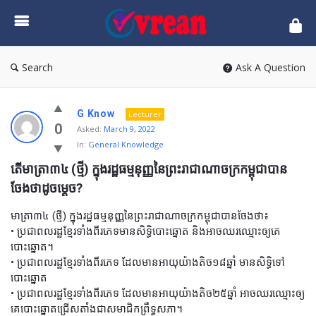
vrean.com
Search
Ask A Question
G Know
Lecturer
0
Asked:
March 9, 2022
In:
General Knowledge
តើមាត្រា៣៤ (ថ្មី) ក្នុងរដ្ឋធម្មនុញ្ញនៃព្រះរាជាណាចក្រកម្ពុជាបាន
ចែងថាដូចម្តេច?
មាត្រា៣៤ (ថ្មី) ក្នុងរដ្ឋធម្មនុញ្ញនៃព្រះរាជាណាចក្រកម្ពុជាបានចែងថា៖
• ប្រជាពលរដ្ឋខ្មែរទាំងពីរភេទមានសិទ្ធិបោះឆ្នោត និងអាចឈរឈ្មោះឲ្យគេ
បោះឆ្នោត។
• ប្រជាពលរដ្ឋខ្មែរទាំងពីរភេទ ដែលមានអាយុយ៉ាងតិច១៨ឆ្នាំ មានសិទ្ធិទៅ
បោះឆ្នោត
• ប្រជាពលរដ្ឋខ្មែរទាំងពីរភេទ ដែលមានអាយុយ៉ាងតិច២៥ឆ្នាំ អាចឈរឈ្មោះឲ្យ
គេបោះឆ្នោតជ្រើសតាំងជាសមាជិកព្រឹទ្ធសភា។