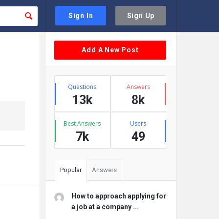
Sign In
Sign Up
Sidebar
Add A New Post
Stats
Questions
Answers
13k
8k
Best Answers
Users
7k
49
Popular
Answers
How to approach applying for
a job at a company ...