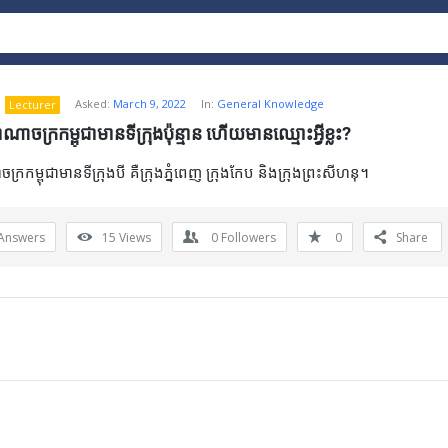
Asked:
March 9, 2022
In:
General Knowledge
Lecturer
ាណាចក្រកម្ពុជាមានទីក្រុងប៉ុន្មាន ហើយមានឈ្មោះអ្វីខ្លះ?
ក្រកម្ពុជាមានទីក្រុងបី គឺក្រុងភ្នំពេញ ក្រុងកែប និងក្រុងព្រះសីហនុ។
Answers
15
Views
0
Followers
0
Share