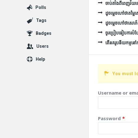
ចាប់តាំងពីពេញវ័យទៅ 
Polls
ដូចម្ដេចហៅថាតម្ល
Tags
ដូចម្ដេចហៅថាសោភ
ចូរប្រៀបធៀបការបំប
Badges
តើនគរូបនីយកម្មនៅកម្ព
Users
Help
You must l
Username or ema
Password
*