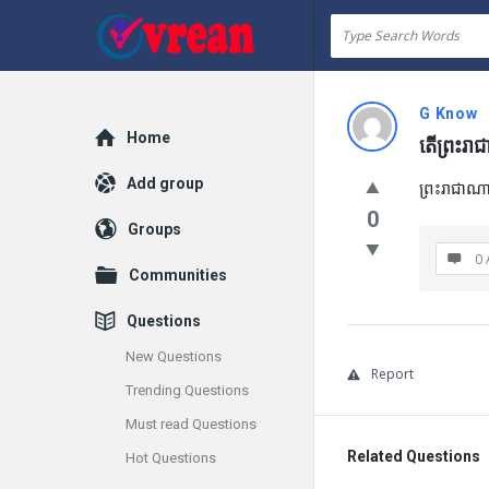
vrean.com
G Know
Explore
Home
តើព្រះរាជ
Add group
ព្រះរាជាណាច
0
Groups
0 
Communities
Questions
New Questions
Report
Trending Questions
Must read Questions
Related Questions
Hot Questions