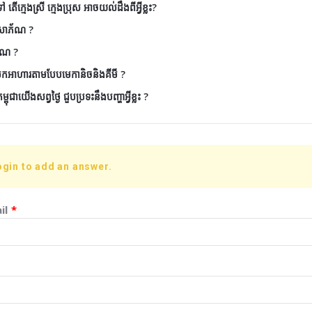
តើក្មេងស្រី ក្មេងប្រុស អាចយល់ដឹងពីអ្វីខ្លះ?
ៃសោភ័ណ ?
័ណ ?
ែកអាហារតាមបែបមេកានិចនិងគីមី ?
ុជាយើងសព្វថ្ងៃ ជួបប្រទះនឹងបញ្ហាអ្វីខ្លះ ?
ogin to add an answer.
il
*