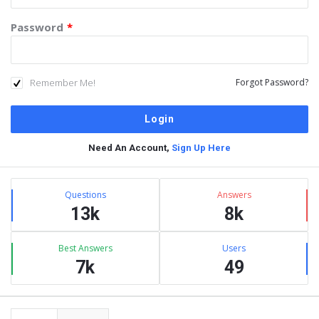
Password
*
Remember Me!
Forgot Password?
Need An Account,
Sign Up Here
Sidebar
Stats
Questions
Answers
13k
8k
Best Answers
Users
7k
49