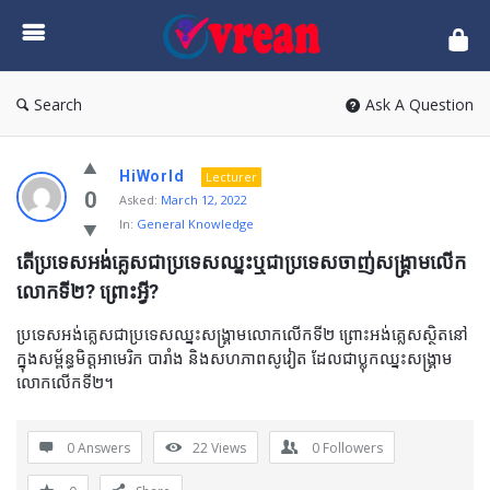
vrean.com
Search
Ask A Question
HiWorld
Lecturer
0
Asked:
March 12, 2022
In:
General Knowledge
តើប្រទេសអង់គ្លេសជាប្រទេសឈ្នះឬជាប្រទេសចាញ់សង្គ្រាមលើក
លោកទី២? ព្រោះអ្វី?
ប្រទេសអង់គ្លេសជាប្រទេសឈ្នះសង្គ្រាមលោកលើកទី២ ព្រោះអង់គ្លេសស្ថិតនៅ
ក្នុងសម្ព័ន្ធមិត្តអាមេរិក បារាំង និងសហភាពសូវៀត ដែលជាប្លុកឈ្នះសង្គ្រាម
លោកលើកទី២។
0 Answers
22
Views
0
Followers