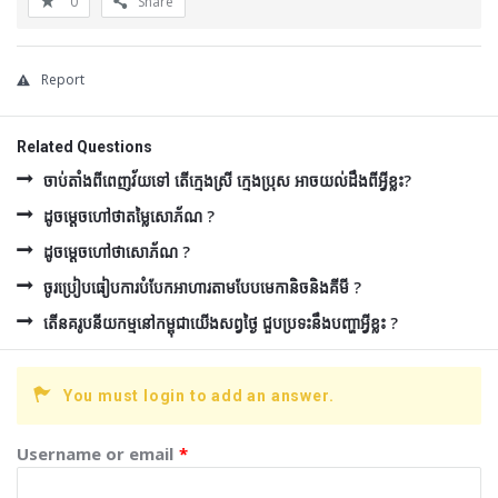
0
Share
Report
Related Questions
ចាប់តាំងពីពេញវ័យទៅ តើក្មេងស្រី ក្មេងប្រុស អាចយល់ដឹងពីអ្វីខ្លះ?
ដូចម្ដេចហៅថាតម្លៃសោភ័ណ ?
ដូចម្ដេចហៅថាសោភ័ណ ?
ចូរប្រៀបធៀបការបំបែកអាហារតាមបែបមេកានិចនិងគីមី ?
តើនគរូបនីយកម្មនៅកម្ពុជាយើងសព្វថ្ងៃ ជួបប្រទះនឹងបញ្ហាអ្វីខ្លះ ?
You must login to add an answer.
Username or email
*