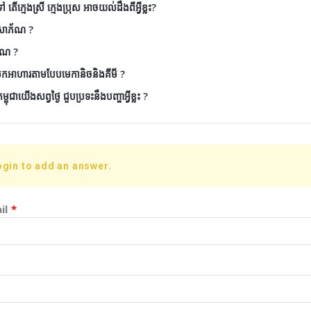
តើក្មេងស្រី ក្មេងប្រុស អាចយល់ដឹងពីអ្វីខ្លះ?
ៃសោភ័ណ ?
័ណ ?
ែកអាហារតាមបែបមេកានិចនិងគីមី ?
ុជាយើងសព្វថ្ងៃ ជួបប្រទះនឹងបញ្ហាអ្វីខ្លះ ?
ogin to add an answer.
il
*