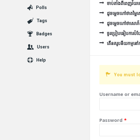
ចាប់តាំងពីពេញវ័យទៅ 
Polls
ដូចម្ដេចហៅថាតម្ល
Tags
ដូចម្ដេចហៅថាសោភ
ចូរប្រៀបធៀបការបំប
Badges
តើនគរូបនីយកម្មនៅកម្ព
Users
Help
You must l
Username or ema
Password
*