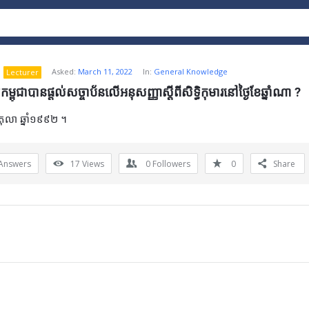
Asked:
March 11, 2022
In:
General Knowledge
Lecturer
ម្ពុជាបានផ្តល់សច្ចាប័នលើអនុសញ្ញាស្តីពីសិទ្ធិកុមារនៅថ្ងៃខែឆ្នាំណា ?
ែតុលា ឆ្នាំ១៩៩២ ។
Answers
17
Views
0
Followers
0
Share