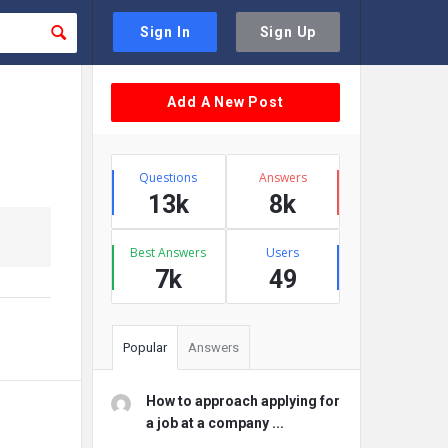
Sign In
Sign Up
Sidebar
Add A New Post
Stats
Questions
Answers
13k
8k
Best Answers
Users
7k
49
Popular
Answers
How to approach applying for
a job at a company ...