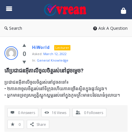
vrean.com
Search
Ask A Question
HiWorld
Lecturer
0
Asked:
March 12, 2022
In:
General Knowledge
តើប្រជាជនអ៊ីតាលីចូលចិត្តរស់នៅដូចម្ដេច?
ប្រជាជនអ៊ីតាលីចូលចិត្តរស់នៅដូចតទៅ៖
• ២ភាគ៣ចូលចិត្តរស់នៅទិក្រុងហើយភាគច្រើនស្ថិតក្នុងផ្ទះល្វែង។
• អ្នកមានទ្រព្យសម្បត្ដិស្ដុកស្ដម្ភររស់នៅក្នុងភូមគ្រឹះមានបរិវេណធំទូលាយ។
0 Answers
16
Views
0
Followers
0
Share