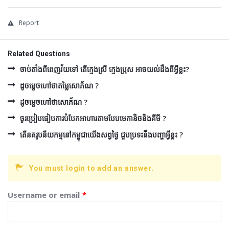
Report
Related Questions
ចាប់តាំងពីពេញវ័យទៅ តើក្មេងស្រី ក្មេងប្រុស អាចយល់ដឹងពីអ្វីខ្លះ?
ដូចម្ដេចហៅថាតម្លៃសោភ័ណ ?
ដូចម្ដេចហៅថាសោភ័ណ ?
ចូរប្រៀបធៀបការបំបែកអាហារតាមបែបមេកានិចនិងគីមី ?
តើនគរូបនីយកម្មនៅកម្ពុជាយើងសព្វថ្ងៃ ជួបប្រទះនឹងបញ្ហាអ្វីខ្លះ ?
You must login to add an answer.
Username or email
*