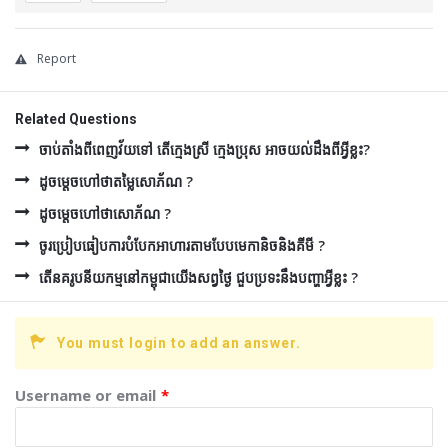
Report
Related Questions
ចាប់តាំងពីពេញវ័យទៅ តើក្មេងស្រី ក្មេងប្រុស អាចយល់ដឹងពីអ្វីខ្លះ?
ដូចម្ដេចហៅថាតម្លៃសោភ័ណ ?
ដូចម្ដេចហៅថាសោភ័ណ ?
ចូរប្រៀបធៀបការបំបែកអាហារតាមបែបមេកានិចនិងគីមី ?
តើនគរូបនីយកម្មនៅកម្ពុជាយើងសព្វថ្ងៃ ជួបប្រទះនឹងបញ្ហាអ្វីខ្លះ ?
You must login to add an answer.
Username or email
*