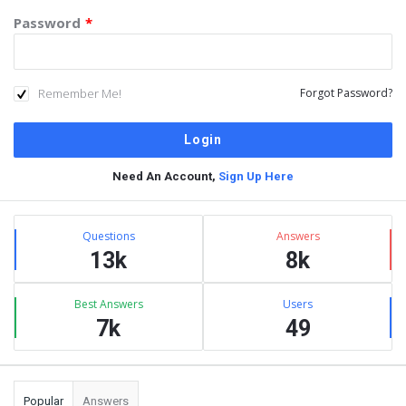
Password
*
Remember Me!
Forgot Password?
Need An Account,
Sign Up Here
Sidebar
Stats
Questions
Answers
13k
8k
Best Answers
Users
7k
49
Popular
Answers