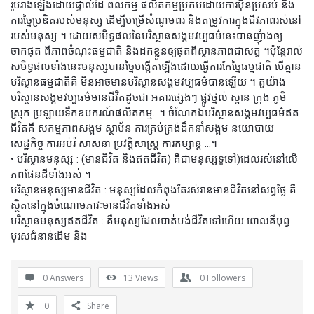
រូបរាងឡើងដោយផ្ទាល់ដៃ ពលកម្ម ផលិតកម្មប្រកបដោយការប៉ិនប្រសប់ និង
ការច្នៃប្រឌិតរបស់មនុស្ស ដើម្បីបម្រើសំណូមពរ និងតម្រូវការក្នុងជីវភាពរស់នៅ
របស់មនុស្ស ។ ដោយសមិទ្ធផលនៃបរិស្ថានសង្គមវប្បធម៌នេះបានញុំាងឲ្យ
ចាកផុត ពីភាពចំណុះធម្មជាតិ និងដកខ្លួនឲ្យផុតពីស្ថានភាពជាសត្វ ។ប៉ុន្តែរាល់
សមិទ្ធផលទាំងនេះមនុស្សបានច្នៃបង្កើតឡើងដោយធ្វើការកែច្នៃធម្មជាតិ បើគ្មាន
បរិស្ថានធម្មជាតិគឺ មិនអាចមានបរិស្ថានសង្គមវប្បធម៌បានឡើយ ។ តួយ៉ាង
បរិស្ថានសង្គមវប្បធម៌មានជីវិតដូចជា អគារផ្សេងៗ ផ្លូវថ្នល់ ស្ពាន ក្រុង ភូមិ
ស្រុក ប្រឡាយទឹកឧបករណ៍ផលិតកម្ម…។ ចំណែកឯបរិស្ថានសង្គមវប្បធម៌ឥត
ជីវិតគឺ សកម្មភាពសង្គម ស្ថាប័ន ការគ្រប់គ្រង់ដឹកនាំសង្គម នយោបាយ
សេដ្ឋកិច្ច ការអប់រំ សាសនា ប្រវត្តិសាស្រ្ត ការកម្សាន្ត …។
• បរិស្ថានមនុស្ស : (មានជិវិត និងឥតជីវិត) គឺជាមនុស្សទូទៅ)ដេលរស់នៅលើ
ភពផែនដីទាំងអស់ ។
បរិស្ថានមនុស្សមានជីវិត : មនុស្សដែលកំពុងតែរស់រានមានជីវិតនៅសព្វថ្ងៃ គឺ
ស្ថិតនៅក្នុងចំណោមភាវៈមានជីវិតទាំងអស់
បរិស្ថានមនុស្សឥតជីវិត : គឺមនុស្សដែលបាត់បង់ជីវិតទៅហើយ ពោលគឺបុព្វ
បុរសជំនាន់ដើម និង
0 Answers
13
Views
0
Followers
0
Share