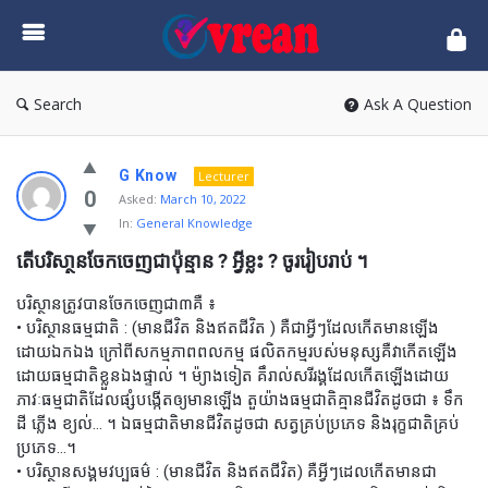
vrean.com
Search
Ask A Question
G Know
Lecturer
0
Asked:
March 10, 2022
In:
General Knowledge
តើបរិសា្ថនចែកចេញជាប៉ុន្មាន ? អ្វីខ្លះ ? ចូររៀបរាប់ ។
បរិស្ថានត្រូវបានចែកចេញជា៣គឺ ៖
• បរិស្ថានធម្មជាតិ : (មានជីវិត និងឥតជីវិត ) គឺជាអ្វីៗដែលកើតមានឡើង
ដោយឯកឯង ក្រៅពីសកម្មភាពពលកម្ម ផលិតកម្មរបស់មនុស្សគឺវាកើតឡើង
ដោយធម្មជាតិខ្លួនឯងផ្ទាល់ ។ ម៉្យាងទៀត គឹរាល់សរីរង្គដែលកើតឡើងដោយ
ភាវៈធម្មជាតិដែលផ្សំបង្កើតឲ្យមានឡើង តួយ៉ាងធម្មជាតិគ្មានជីវិតដូចជា ៖ ទឹក
ដី ភ្លើង ខ្យល់… ។ ឯធម្មជាតិមានជីវិតដូចជា សត្វគ្រប់ប្រភេទ និងរុក្ខជាតិគ្រប់
ប្រភេទ…។
• បរិស្ថានសង្គមវប្បធម៌ : (មានជីវិត និងឥតជីវិត) គឺអ្វីៗដេលកើតមានជា