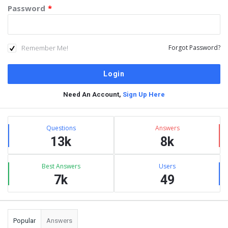
Password
*
Remember Me!
Forgot Password?
Need An Account,
Sign Up Here
Sidebar
Stats
Questions
Answers
13k
8k
Best Answers
Users
7k
49
Popular
Answers