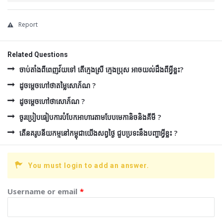
Report
Related Questions
ចាប់តាំងពីពេញវ័យទៅ តើក្មេងស្រី ក្មេងប្រុស អាចយល់ដឹងពីអ្វីខ្លះ?
ដូចម្ដេចហៅថាតម្លៃសោភ័ណ ?
ដូចម្ដេចហៅថាសោភ័ណ ?
ចូរប្រៀបធៀបការបំបែកអាហារតាមបែបមេកានិចនិងគីមី ?
តើនគរូបនីយកម្មនៅកម្ពុជាយើងសព្វថ្ងៃ ជួបប្រទះនឹងបញ្ហាអ្វីខ្លះ ?
You must login to add an answer.
Username or email
*