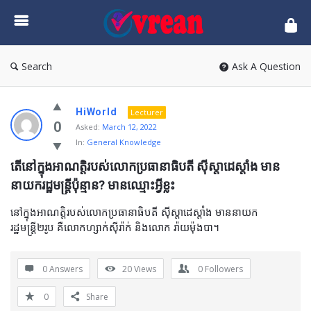
vrean.com
Search
Ask A Question
HiWorld
Lecturer
0
Asked:
March 12, 2022
In:
General Knowledge
តើនៅក្នុងអាណត្ដិរបស់លោកប្រធានាធិបតី ស៊ីស្ដាដេស្ដាំង មាន
នាយករដ្ឋមន្រ្ដីប៉ុន្មាន? មានឈ្មោះអ្វីខ្លះ
នៅក្នុងអាណត្ដិរបស់លោកប្រធានាធិបតី ស៊ីស្ដាដេស្ដាំង មាននាយក
រដ្ឋមន្រ្ដី២រូប គឺលោកហ្សាក់ស៊ីរ៉ាក់ និងលោក រ៉ាយម៉ុងបា។
0 Answers
20
Views
0
Followers
0
Share