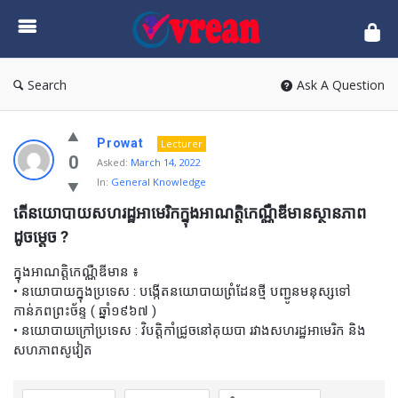
vrean.com
Search
Ask A Question
Prowat
Lecturer
0
Asked:
March 14, 2022
In:
General Knowledge
តើនយោបាយសហរដ្ឋអាមេរិកក្នុងអាណត្តិកេណ្ណឺឌីមានស្ថានភាព
ដូចម្តេច ?
ក្នុងអាណត្តិកេណ្ណឺឌីមាន ៖
• នយោបាយក្នុងប្រទេស : បង្កើតនយោបាយព្រំដែនថ្មី បញ្ជូនមនុស្សទៅ
កាន់ភពព្រះច័ន្ទ ( ឆ្នាំ១៩៦៧ )
• នយោបាយក្រៅប្រទេស : វិបត្តិកាំជ្រូចនៅគុយបា រវាងសហរដ្ឋអាមេរិក និង
សហភាពសូវៀត