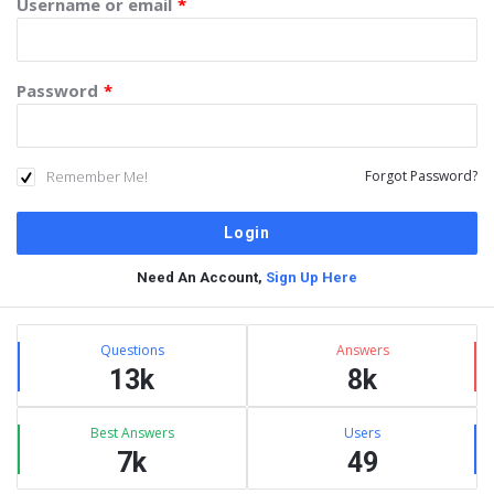
Username or email
*
Password
*
Remember Me!
Forgot Password?
Need An Account,
Sign Up Here
Sidebar
Stats
Questions
Answers
13k
8k
Best Answers
Users
7k
49