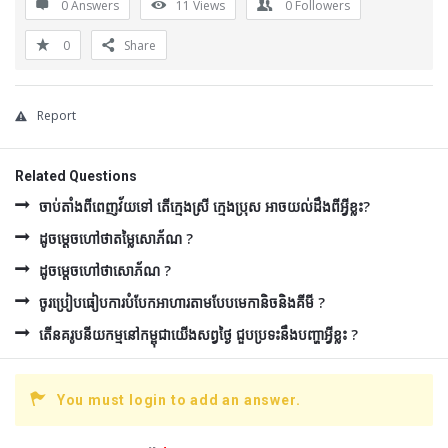
0 Answers
11
Views
0
Followers
0
Share
Report
Related Questions
ចាប់តាំងពីពេញវ័យទៅ តើក្មេងស្រី ក្មេងប្រុស អាចយល់ដឹងពីអ្វីខ្លះ?
ដូចម្ដេចហៅថាតម្លៃសោភ័ណ ?
ដូចម្ដេចហៅថាសោភ័ណ ?
ចូរប្រៀបធៀបការបំបែកអាហារតាមបែបមេកានិចនិងគីមី ?
តើនគរូបនីយកម្មនៅកម្ពុជាយើងសព្វថ្ងៃ ជួបប្រទះនឹងបញ្ហាអ្វីខ្លះ ?
You must login to add an answer.