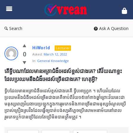
vrean.com
Search
Ask A Question
HiWorld
Lecturer
0
Asked:
March 12, 2022
In:
General Knowledge
តើទ្វីបណាដែលមានអត្រាជំងឺអេដស៍ខ្ពស់ជាងគេ? តើវ័យណាខ្លះ
ដែលប្រឈមនឹងជំងឺអេដស៍ច្រើនជាងគេ? ហេតុអ្វី?
ទ្វីបដែលមានអត្រាជំងឺអេដស៍ខ្ពស់ជាងគេគឺ ទ្វីបអាហ្រ្វក ។ ហើយវ័យដែល
ប្រឈមនឹងជំងឺអេដស៍ច្រើនជាងគេគឺចាប់់ពីវ័យ១៥ទៅ៣៦ឆ្នាំព្រោះវ័យនេះជា
មនុស្សពេញវ័យងាយប្រឡូកក្នុងការរួមភេទនិងភាពច្រើនជាមនុស្សចំណូលប្រើ
ប្រាស់គ្រឿងស្រវឹងដែលធ្វើឲ្យបាត់បង់សា្មរតីភ្លេចប្រើសោមអនាម័យនៅពេល
រួមភេទឬក៍បានប្រើដែលតែប្រើមិនបានត្រឹមត្រូវ ។