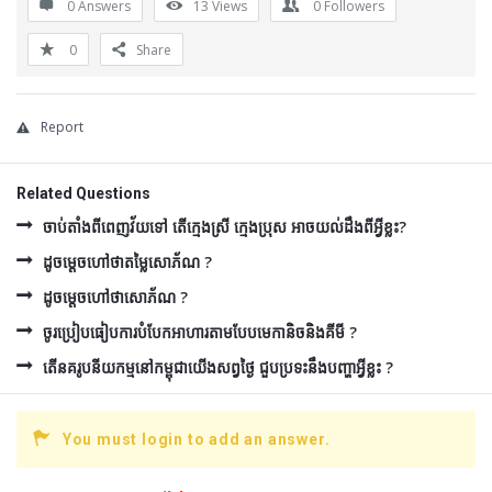
0 Answers
13
Views
0
Followers
0
Share
Report
Related Questions
ចាប់តាំងពីពេញវ័យទៅ តើក្មេងស្រី ក្មេងប្រុស អាចយល់ដឹងពីអ្វីខ្លះ?
ដូចម្ដេចហៅថាតម្លៃសោភ័ណ ?
ដូចម្ដេចហៅថាសោភ័ណ ?
ចូរប្រៀបធៀបការបំបែកអាហារតាមបែបមេកានិចនិងគីមី ?
តើនគរូបនីយកម្មនៅកម្ពុជាយើងសព្វថ្ងៃ ជួបប្រទះនឹងបញ្ហាអ្វីខ្លះ ?
You must login to add an answer.