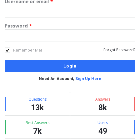
Username or email
*
Password
*
Remember Me!
Forgot Password?
Need An Account,
Sign Up Here
Sidebar
Stats
Questions
Answers
13k
8k
Best Answers
Users
7k
49