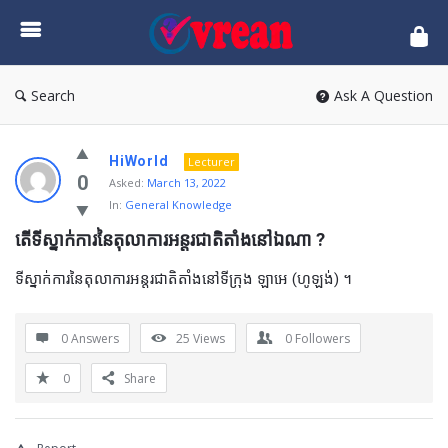
vrean.com
Search
Ask A Question
HiWorld
Lecturer
0
Asked:
March 13, 2022
In:
General Knowledge
តើទីស្នាក់ការនៃតុលាការអន្តរជាតិតាំងនៅឯណា ?
ទីស្នាក់ការនៃតុលាការអន្តរជាតិតាំងនៅទីក្រុង ឡាអេ (ហូឡង់) ។
0 Answers
25
Views
0
Followers
0
Share