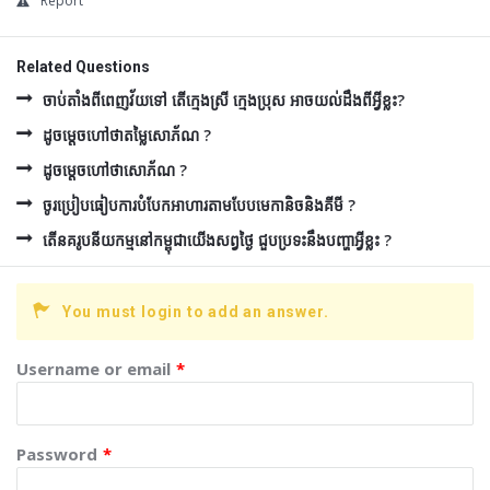
Report
Related Questions
ចាប់តាំងពីពេញវ័យទៅ តើក្មេងស្រី ក្មេងប្រុស អាចយល់ដឹងពីអ្វីខ្លះ?
ដូចម្ដេចហៅថាតម្លៃសោភ័ណ ?
ដូចម្ដេចហៅថាសោភ័ណ ?
ចូរប្រៀបធៀបការបំបែកអាហារតាមបែបមេកានិចនិងគីមី ?
តើនគរូបនីយកម្មនៅកម្ពុជាយើងសព្វថ្ងៃ ជួបប្រទះនឹងបញ្ហាអ្វីខ្លះ ?
You must login to add an answer.
Username or email
*
Password
*