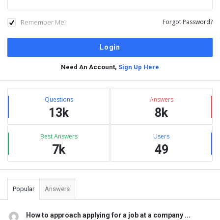
Remember Me!
Forgot Password?
Need An Account,
Sign Up Here
Sidebar
Stats
Questions
Answers
13k
8k
Best Answers
Users
7k
49
Popular
Answers
How to approach applying for a job at a company ...