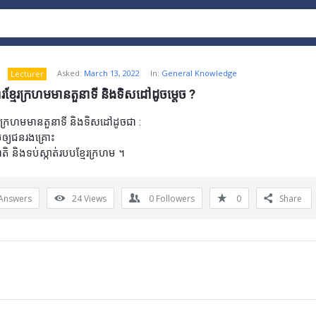
Asked:
March 13, 2022
In:
General Knowledge
Lecturer
រខ្មែរក្រហមមានតួនាទី និងទិសដៅដូចម្តេច ?
ែរក្រហមមានតួនាទី និងទិសដៅដូចជា :
ម៍ឲ្យជនរងគ្រោះ
ជាតិ និងទប់ស្កាត់របបខ្មែរក្រហម ។
Answers
24
Views
0
Followers
0
Share