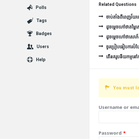
Related Questions
Polls
ចាប់តាំងពីពេញវ័យទៅ 
Tags
ដូចម្ដេចហៅថាតម្ល
Badges
ដូចម្ដេចហៅថាសោភ
ចូរប្រៀបធៀបការបំប
Users
តើនគរូបនីយកម្មនៅកម្ព
Help
You must l
Username or ema
Password
*