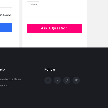
History
assword?
Ask A Question
elp
Follow
nowledge Base
upport