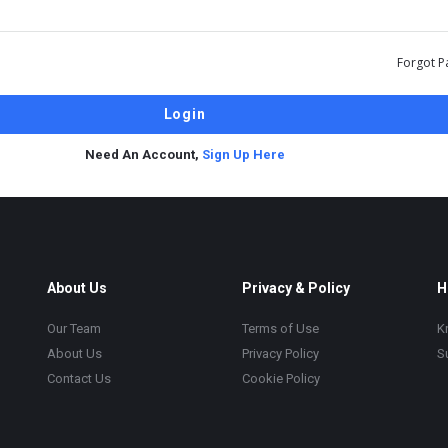
Forgot P
Need An Account,
Sign Up Here
About Us
Privacy & Policy
H
Our Team
Terms of Use
K
About Us
Privacy Policy
S
Contact Us
Cookie Policy