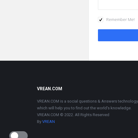
Remember Me!
Footer
VREAN.COM
VREAN.COM is a social questions & Answers technology
which will help you to find out the world's knowledge.
VREAN.COM © 2022. All Rights Reserved
By
VREAN