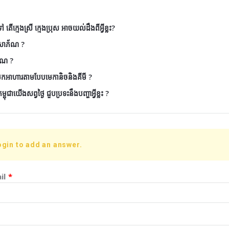
តើក្មេងស្រី ក្មេងប្រុស អាចយល់ដឹងពីអ្វីខ្លះ?
ៃសោភ័ណ ?
័ណ ?
ែកអាហារតាមបែបមេកានិចនិងគីមី ?
ុជាយើងសព្វថ្ងៃ ជួបប្រទះនឹងបញ្ហាអ្វីខ្លះ ?
ogin to add an answer.
il
*