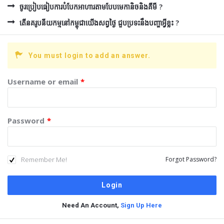
ចូរប្រៀបធៀបការបំបែកអាហារតាមបែបមេកានិចនិងគីមី ?
តើនគរូបនីយកម្មនៅកម្ពុជាយើងសព្វថ្ងៃ ជួបប្រទះនឹងបញ្ហាអ្វីខ្លះ ?
You must login to add an answer.
Username or email
*
Password
*
Remember Me!
Forgot Password?
Need An Account,
Sign Up Here