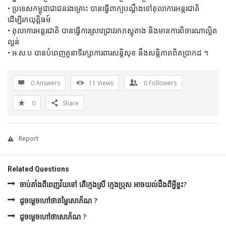
• ប្រទេសកម្ពុជាជាជនរងគ្រោះ បានធ្វើពាក្យបណ្តឹងទៅតុលាការអន្តរជាតិ
ដើម្បីរកយុត្តិធម៍
• តុលាការអន្តរជាតិ បានធ្វើការស្រាវជា្រវរកភស្តុតាង និងមានការពិចារណាល្អិត
ល្អន់
• អ.ស.ប បានបំពេញតួនាទីរក្សាការពារសន្តិសុខ នឹងសន្តិភាពពិតប្រាកដ ។
0 Answers
11
Views
0
Followers
0
Share
Report
Related Questions
ចាប់តាំងពីពេញវ័យទៅ តើក្មេងស្រី ក្មេងប្រុស អាចយល់ដឹងពីអ្វីខ្លះ?
ដូចម្ដេចហៅថាតម្លៃសោភ័ណ ?
ដូចម្ដេចហៅថាសោភ័ណ ?