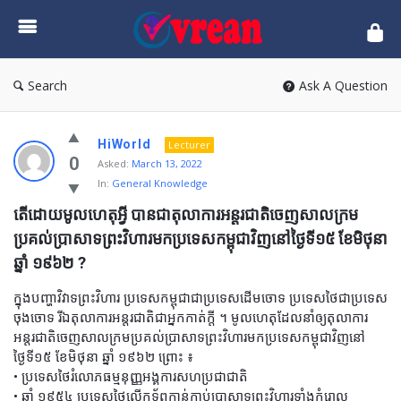
vrean.com
Search
Ask A Question
HiWorld
Lecturer
0
Asked:
March 13, 2022
In:
General Knowledge
តើដោយមូលហេតុអ្វី បានជាតុលាការអន្តរជាតិចេញសាលក្រម
ប្រគល់ប្រាសាទព្រះវិហារមកប្រទេសកម្ពុជាវិញនៅថ្ងៃទី១៥ ខែមិថុនា 
ឆ្នាំ ១៩៦២ ?
ក្នុងបញ្ហាវិវាទព្រះវិហារ ប្រទេសកម្ពុជាជាប្រទេសដើមចោទ ប្រទេសថៃជាប្រទេស
ចុងចោទ រីឯតុលាការអន្តរជាតិជាអ្នកកាត់ក្តី ។ មូលហេតុដែលនាំឲ្យតុលាការ
អន្តរជាតិចេញសាលក្រមប្រគល់ប្រាសាទព្រះវិហារមកប្រទេសកម្ពុជាវិញនៅ
ថ្ងៃទី១៥ ខែមិថុនា ឆ្នាំ ១៩៦២ ព្រោះ ៖
• ប្រទេសថៃរំលោភធម្មនុញ្ញអង្គការសហប្រជាជាតិ
• ឆ្នាំ ១៩៥៤ ប្រទេសថៃលើកទ័ពកាន់កាប់ប្រាសាទព្រះវិហារទាំងកំរោល